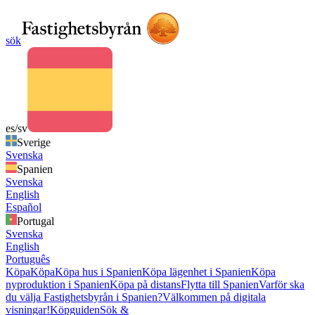
sök
es/sv
Sverige
Svenska
Spanien
Svenska
English
Español
Portugal
Svenska
English
Português
Köpa
Köpa
Köpa hus i Spanien
Köpa lägenhet i Spanien
Köpa
nyproduktion i Spanien
Köpa på distans
Flytta till Spanien
Varför ska
du välja Fastighetsbyrån i Spanien?
Välkommen på digitala
visningar!
Köpguiden
Sök &