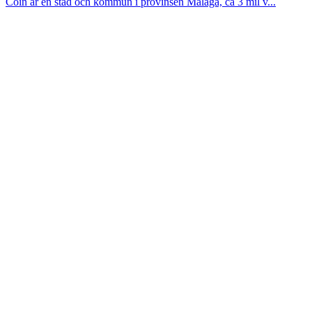
Coin är en stad och kommun i provinsen Malaga, ca 3 mil v...