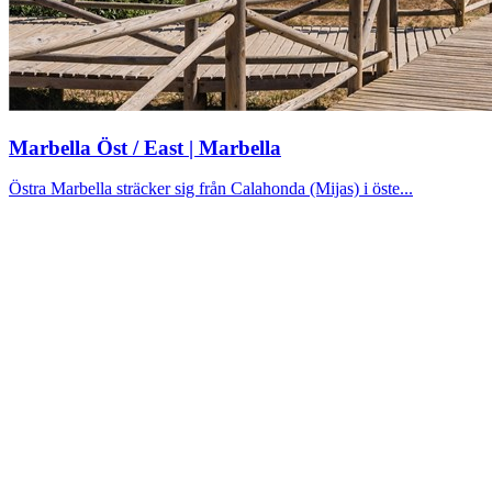
Marbella Öst / East | Marbella
Östra Marbella sträcker sig från Calahonda (Mijas) i öste...