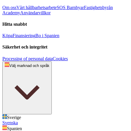
Om oss
Vårt hållbarhetsarbete
SOS Barnbyar
Fastighetsbyrån
Academy
Användarvillkor
Hitta snabbt
Köpa
Finansiering
Bo i Spanien
Säkerhet och integritet
Processing of personal data
Cookies
Välj marknad och språk
Sverige
Svenska
Spanien