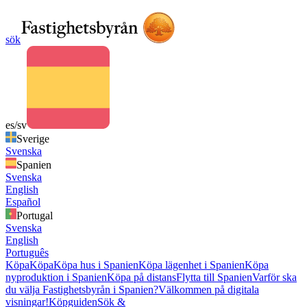
sök
es/sv
Sverige
Svenska
Spanien
Svenska
English
Español
Portugal
Svenska
English
Português
Köpa
Köpa
Köpa hus i Spanien
Köpa lägenhet i Spanien
Köpa
nyproduktion i Spanien
Köpa på distans
Flytta till Spanien
Varför ska
du välja Fastighetsbyrån i Spanien?
Välkommen på digitala
visningar!
Köpguiden
Sök &