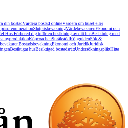
a din bostad
Värdera bostad online
Värdera om huset eller
tprisprenumeration
Slutprisbevakning
Värdebevakaren
Ekonomi och
 fel Hus
Förbered dig inför en besiktning av ditt hus
Besiktning med
a nyproduktion
Köpcoachen
Språkstöd
Köpguiden
Sök &
bevakaren
Bostadsbevakning
Ekonomi och Juridik
Juridisk
ningen
Besiktigat hus
Besiktigad bostadsrätt
Undersökningsplikt
Hitta