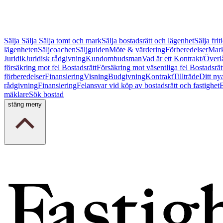
Sälja
Sälja
Sälja tomt och mark
Sälja bostadsrätt och lägenhet
Sälja fri
lägenheten
Säljcoachen
Säljguiden
Möte & värdering
Förberedelser
Mark
Juridik
Juridisk rådgivning
Kundombudsman
Vad är ett Kontrakt/Överl
försäkring mot fel Bostadsrätt
Försäkring mot väsentliga fel Bostadsrät
förberedelser
Finansiering
Visning
Budgivning
Kontrakt
Tillträde
Ditt ny
rådgivning
Finansiering
Felansvar vid köp av bostadsrätt och fastighet
B
mäklare
Sök bostad
stäng meny