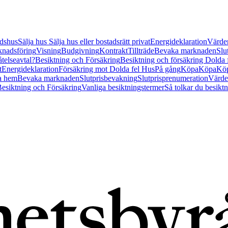
tidshus
Sälja hus
Sälja hus eller bostadsrätt privat
Energideklaration
Värder
nadsföring
Visning
Budgivning
Kontrakt
Tillträde
Bevaka marknaden
Slu
åtelseavtal?
Besiktning och Försäkring
Besiktning och försäkring Dolda
t
Energideklaration
Försäkring mot Dolda fel Hus
På gång
Köpa
Köpa
Köp
a hem
Bevaka marknaden
Slutprisbevakning
Slutprisprenumeration
Värde
esiktning och Försäkring
Vanliga besiktningstermer
Så tolkar du besikt