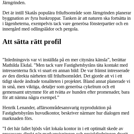
Järngrinden.
Det är intill Skatås populära friluftsområde som Järngrinden planerar
byggnation av fyra huskroppar. Tanken är att naturen ska fortsätta in
i lägenheterna, exempelvis tack vare generösa fönsterpartier och en
innergård med odlingslådor och pergola.
Att sätta rätt profil
”Inledningsvis var vi inställda på en mer citynära känsla”, berättar
Mathilda Ekdal. ”Men tack vare Fastighetsbyråns täta kontakt med
intressenterna fick vi snart en annan bild: De var främst intresserade
av den direkta närheten till friluftsområdet. Det gjorde att vi i ett
tidigt skede ändrade tonaliteten i projektet. Bland annat planerade vi
in små, men viktiga, detaljer som generösa cykelrum och ett
gemensamt utrymme för att tvätta av hunden efter promenader, bara
för att nämna några exempel.”
Henrik Lenander, affärsområdesansvarig nyproduktion på
Fastighetsbyråns huvudkontor, beskriver närmare hur dialogen med
marknaden förs.
”I det här fallet bjöds vårt lokala kontor in i ett optimalt skede av
processen: direkt när markanvisningen och projektledningen dragit