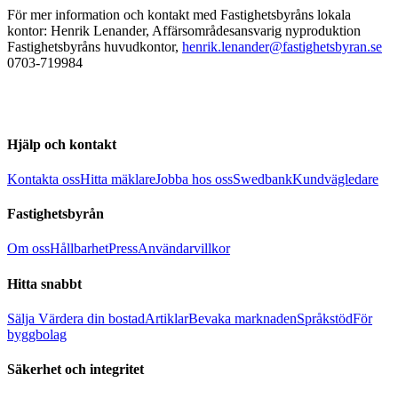
För mer information och kontakt med Fastighetsbyråns lokala
kontor: Henrik Lenander, Affärsområdesansvarig nyproduktion
Fastighetsbyråns huvudkontor,
henrik.lenander@fastighetsbyran.se
0703-719984
Hjälp och kontakt
Kontakta oss
Hitta mäklare
Jobba hos oss
Swedbank
Kundvägledare
Fastighetsbyrån
Om oss
Hållbarhet
Press
Användarvillkor
Hitta snabbt
Sälja
Värdera din bostad
Artiklar
Bevaka marknaden
Språkstöd
För
byggbolag
Säkerhet och integritet