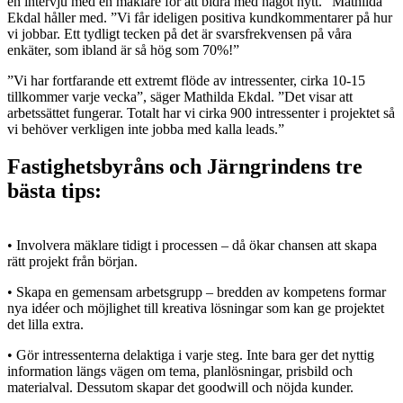
en intervju med en mäklare för att bidra med något nytt.” Mathilda
Ekdal håller med. ”Vi får ideligen positiva kundkommentarer på hur
vi jobbar. Ett tydligt tecken på det är svarsfrekvensen på våra
enkäter, som ibland är så hög som 70%!”
”Vi har fortfarande ett extremt flöde av intressenter, cirka 10-15
tillkommer varje vecka”, säger Mathilda Ekdal. ”Det visar att
arbetssättet fungerar. Totalt har vi cirka 900 intressenter i projektet så
vi behöver verkligen inte jobba med kalla leads.”
Fastighetsbyråns och Järngrindens tre
bästa tips:
•
Involvera mäklare tidigt i processen
– då ökar chansen att skapa
rätt projekt från början.
•
Skapa en gemensam arbetsgrupp
– bredden av kompetens formar
nya idéer och möjlighet till kreativa lösningar som kan ge projektet
det lilla extra.
•
Gör intressenterna delaktiga i varje steg
. Inte bara ger det nyttig
information längs vägen om tema, planlösningar, prisbild och
materialval. Dessutom skapar det goodwill och nöjda kunder.