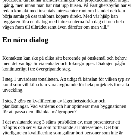
igång, men innan man har ritat upp husen. På Fastighetsbyrån har vi
redan kontakt med tusentals intressenter runt om i landet och kan
börja samla på oss tänkbara köpare direkt. Med vår hjälp kan
byggaren föra en dialog med intressenterna från dag ett och hela
vägen fram till tillträdet samt även därefter om man vill.”
En nära dialog
Kontakten kan ske på olika sätt beroende på önskemål och behov,
men det vanliga är via enkäter och fokusgrupper. Dialogen pågår
kontinuerligt i tre övergripande steg.
I steg 1
utvärderas tonaliteten. Att tidigt få känslan för vilken typ av
kund som vill köpa kan vara avgörande för hela projektets fortsatta
utveckling.
I steg 2
görs en kvalificering av lägenhetsstorlekar och
planlösningar. Vad värderas och hur optimerar man byggnationen
för att passa den tilltänkta målgruppen?
I det avslutande steg 3
stäms prisbilden av, man presenterar ett
frånpris och ser vilka som fortfarande är intresserade. Det blir
ytterligare en kvalificering som gallrar bort personer som inte är