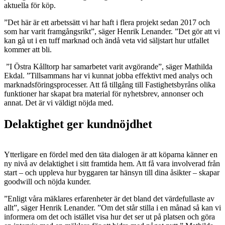
aktuella för köp.
”Det här är ett arbetssätt vi har haft i flera projekt sedan 2017 och
som har varit framgångsrikt”, säger Henrik Lenander. ”Det gör att vi
kan gå ut i en tuff marknad och ändå veta vid säljstart hur utfallet
kommer att bli.
”I Östra Kålltorp har samarbetet varit avgörande”, säger Mathilda
Ekdal. ”Tillsammans har vi kunnat jobba effektivt med analys och
marknadsföringsprocesser. Att få tillgång till Fastighetsbyråns olika
funktioner har skapat bra material för nyhetsbrev, annonser och
annat. Det är vi väldigt nöjda med.
Delaktighet ger kundnöjdhet
Ytterligare en fördel med den täta dialogen är att köparna känner en
ny nivå av delaktighet i sitt framtida hem. Att få vara involverad från
start – och uppleva hur byggaren tar hänsyn till dina åsikter – skapar
goodwill och nöjda kunder.
”Enligt våra mäklares erfarenheter är det bland det värdefullaste av
allt”, säger Henrik Lenander. ”Om det står stilla i en månad så kan vi
informera om det och istället visa hur det ser ut på platsen och göra