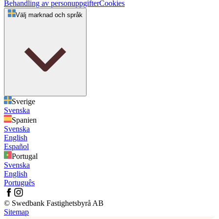
Behandling av personuppgifter
Cookies
Välj marknad och språk
Sverige
Svenska
Spanien
Svenska
English
Español
Portugal
Svenska
English
Português
© Swedbank Fastighetsbyrå AB
Sitemap