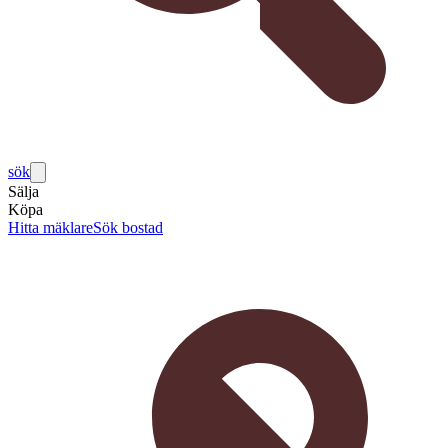
sök
Sälja
Köpa
Hitta mäklare
Sök bostad