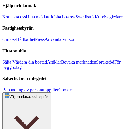
Hjälp och kontakt
Kontakta oss
Hitta mäklare
Jobba hos oss
Swedbank
Kundvägledare
Fastighetsbyrån
Om oss
Hållbarhet
Press
Användarvillkor
Hitta snabbt
Sälja
Värdera din bostad
Artiklar
Bevaka marknaden
Språkstöd
För
byggbolag
Säkerhet och integritet
Behandling av personuppgifter
Cookies
Välj marknad och språk