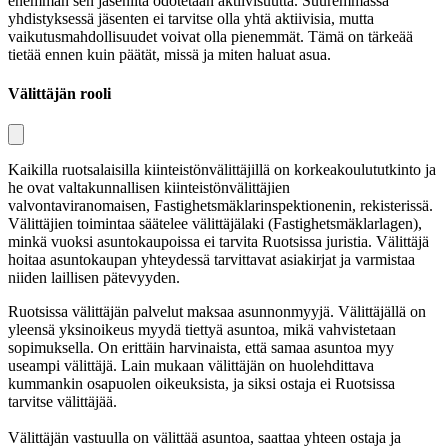
enemmän sen jäseniltä odotetaan aktiivisuutta. Suuremmassa
yhdistyksessä jäsenten ei tarvitse olla yhtä aktiivisia, mutta
vaikutusmahdollisuudet voivat olla pienemmät. Tämä on tärkeää
tietää ennen kuin päätät, missä ja miten haluat asua.
Välittäjän rooli
Kaikilla ruotsalaisilla kiinteistönvälittäjillä on korkeakoulututkinto ja
he ovat valtakunnallisen kiinteistönvälittäjien
valvontaviranomaisen,
Fastighetsmäklarinspektionenin
, rekisterissä.
Välittäjien toimintaa säätelee
välittäjälaki
(
Fastighetsmäklarlagen
),
minkä vuoksi asuntokaupoissa ei tarvita Ruotsissa juristia. Välittäjä
hoitaa asuntokaupan yhteydessä tarvittavat asiakirjat ja varmistaa
niiden laillisen pätevyyden.
Ruotsissa välittäjän palvelut maksaa asunnonmyyjä. Välittäjällä on
yleensä yksinoikeus myydä tiettyä asuntoa, mikä vahvistetaan
sopimuksella. On erittäin harvinaista, että samaa asuntoa myy
useampi välittäjä. Lain mukaan välittäjän on huolehdittava
kummankin osapuolen oikeuksista, ja siksi ostaja ei Ruotsissa
tarvitse välittäjää.
Välittäjän vastuulla on välittää asuntoa, saattaa yhteen ostaja ja