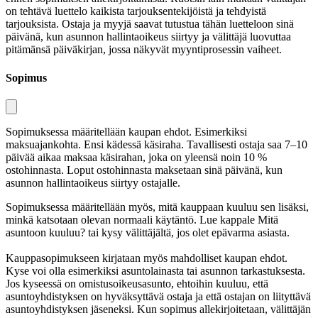
on tehtävä luettelo kaikista tarjouksentekijöistä ja tehdyistä
tarjouksista. Ostaja ja myyjä saavat tutustua tähän luetteloon sinä
päivänä, kun asunnon hallintaoikeus siirtyy ja välittäjä luovuttaa
pitämänsä päiväkirjan, jossa näkyvät myyntiprosessin vaiheet.
Sopimus
Sopimuksessa määritellään kaupan ehdot. Esimerkiksi
maksuajankohta. Ensi kädessä käsiraha. Tavallisesti ostaja saa 7–10
päivää aikaa maksaa käsirahan, joka on yleensä noin 10 %
ostohinnasta. Loput ostohinnasta maksetaan sinä päivänä, kun
asunnon hallintaoikeus siirtyy ostajalle.
Sopimuksessa määritellään myös, mitä kauppaan kuuluu sen lisäksi,
minkä katsotaan olevan normaali käytäntö. Lue kappale
Mitä
asuntoon kuuluu?
tai kysy välittäjältä, jos olet epävarma asiasta.
Kauppasopimukseen kirjataan myös mahdolliset kaupan ehdot.
Kyse voi olla esimerkiksi asuntolainasta tai asunnon tarkastuksesta.
Jos kyseessä on omistusoikeusasunto, ehtoihin kuuluu, että
asuntoyhdistyksen on hyväksyttävä ostaja ja että ostajan on liityttävä
asuntoyhdistyksen jäseneksi. Kun sopimus allekirjoitetaan, välittäjän