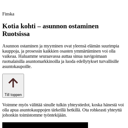
Finska
Kotia kohti – asunnon ostaminen
Ruotsissa
Asunnon ostaminen ja myyminen ovat yleensä elämän suurimpia
kauppoja, ja prosessin kaikkien osasten ymmärtäminen voi olla
vaikeaa. Haluamme seuraavassa auttaa sinua navigoimaan
ruotsalaisilla asuntomarkkinoilla ja luoda edellytykset turvallisille
asuntokaupoille.
Till toppen
Voimme myös välittää sinulle tulkin yhteystiedot, koska hänestä voi
olla apua asuntokauppojen tärkeillä hetkillä. Ota rohkeasti yhteyttä
johonkin toimistomme työntekijään.