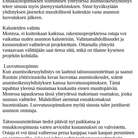
Ennakkosopimuksen solmimisen yhteydessä asumisoikeusyhdistys
tekee sinusta myös jäsenyystarkistuksen. Sinut hyväksytään
yhdistyksen jäseneksi muodollisesti kuitenkin vasta asunnon
luovutuksen jälkeen.
Kalusteiden valinta
Monissa, ei kuitenkaan kaikissa, rakennusprojekteissa ostaja voi
vaikuttaa uuden asunnon kalusteisiin. Valintamahdollisuudet ja
kustannukset vaihtelevat projekteittain. Ottamalla yhteyttä
vastaavaan välittäjään saat tietoa siitä, mikä on tilanne kyseisen
projektin kohdalla.
Luovutussopimus
Kun asumisoikeusyhdistys on laatinut taloussuunnitelman ja saanut
Ruotsin yhtiövirastolta luvan luovuttaa asumisoikeudet, solmit
asumisoikeusyhdistyksen kanssa luovutussopimuksen. Tämä
tapahtuu yleensä muutamaa kuukautta ennen muuttopäivää.
Monessa tapauksessa tässä yhteydessä maksetaan osamaksu, jonka
suuruus vaihtelee. Mahdolliset aiemmat ennakkomaksut
huomioidaan. Luovutussopimuksen myötä sinusta tulee juridisesti
asunnon omistaja.
Taloussuunnitelman tiedot pitävät nyt paikkansa ja
ennakkosopimusta varten arvioidut kustannukset on vahvistettu.
Ostaja ei voi tässä vaiheessa perua kauppaa vaan kaupan peruminen