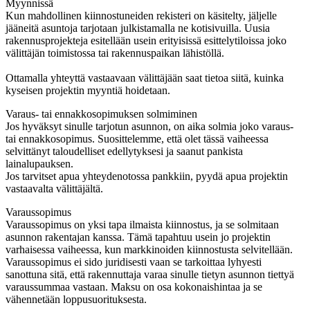
Myynnissä
Kun mahdollinen kiinnostuneiden rekisteri on käsitelty, jäljelle
jääneitä asuntoja tarjotaan julkistamalla ne kotisivuilla. Uusia
rakennusprojekteja esitellään usein erityisissä esittelytiloissa joko
välittäjän toimistossa tai rakennuspaikan lähistöllä.
Ottamalla yhteyttä vastaavaan välittäjään saat tietoa siitä, kuinka
kyseisen projektin myyntiä hoidetaan.
Varaus- tai ennakkosopimuksen solmiminen
Jos hyväksyt sinulle tarjotun asunnon, on aika solmia joko varaus-
tai ennakkosopimus. Suosittelemme, että olet tässä vaiheessa
selvittänyt taloudelliset edellytyksesi ja saanut pankista
lainalupauksen.
Jos tarvitset apua yhteydenotossa pankkiin, pyydä apua projektin
vastaavalta välittäjältä.
Varaussopimus
Varaussopimus on yksi tapa ilmaista kiinnostus, ja se solmitaan
asunnon rakentajan kanssa. Tämä tapahtuu usein jo projektin
varhaisessa vaiheessa, kun markkinoiden kiinnostusta selvitellään.
Varaussopimus ei sido juridisesti vaan se tarkoittaa lyhyesti
sanottuna sitä, että rakennuttaja varaa sinulle tietyn asunnon tiettyä
varaussummaa vastaan. Maksu on osa kokonaishintaa ja se
vähennetään loppusuorituksesta.