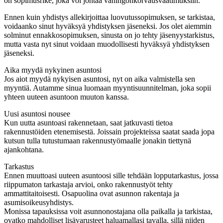
on sopimusrike, joka voi johtaa vahingonkorvausvaatimuksiin.
Ennen kuin yhdistys allekirjoittaa luovutussopimuksen, se tarkistaa,
voidaanko sinut hyväksyä yhdistyksen jäseneksi. Jos olet aiemmin
solminut ennakkosopimuksen, sinusta on jo tehty jäsenyystarkistus,
mutta vasta nyt sinut voidaan muodollisesti hyväksyä yhdistyksen
jäseneksi.
Aika myydä nykyinen asuntosi
Jos aiot myydä nykyisen asuntosi, nyt on aika valmistella sen
myyntiä. Autamme sinua luomaan myyntisuunnitelman, joka sopii
yhteen uuteen asuntoon muuton kanssa.
Uusi asuntosi nousee
Kun uutta asuntoasi rakennetaan, saat jatkuvasti tietoa
rakennustöiden etenemisestä. Joissain projekteissa saatat saada jopa
kutsun tulla tutustumaan rakennustyömaalle jonakin tiettynä
ajankohtana.
Tarkastus
Ennen muuttoasi uuteen asuntoosi sille tehdään lopputarkastus, jossa
riippumaton tarkastaja arvioi, onko rakennustyöt tehty
ammattitaitoisesti. Osapuolina ovat asunnon rakentaja ja
asumisoikeusyhdistys.
Monissa tapauksissa voit asunnonostajana olla paikalla ja tarkistaa,
ovatko mahdolliset lisävarusteet haluamallasi tavalla, sillä niiden