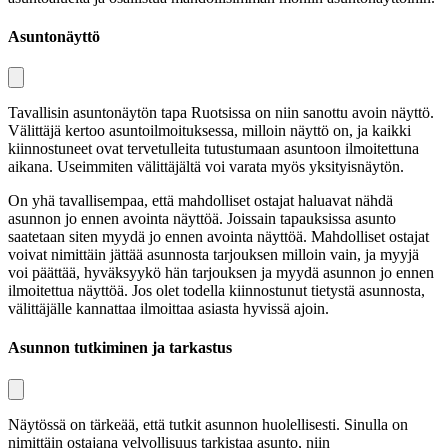
Asuntonäyttö
Tavallisin asuntonäytön tapa Ruotsissa on niin sanottu avoin näyttö.
Välittäjä kertoo asuntoilmoituksessa, milloin näyttö on, ja kaikki
kiinnostuneet ovat tervetulleita tutustumaan asuntoon ilmoitettuna
aikana. Useimmiten välittäjältä voi varata myös yksityisnäytön.
On yhä tavallisempaa, että mahdolliset ostajat haluavat nähdä
asunnon jo ennen avointa näyttöä. Joissain tapauksissa asunto
saatetaan siten myydä jo ennen avointa näyttöä. Mahdolliset ostajat
voivat nimittäin jättää asunnosta tarjouksen milloin vain, ja myyjä
voi päättää, hyväksyykö hän tarjouksen ja myydä asunnon jo ennen
ilmoitettua näyttöä. Jos olet todella kiinnostunut tietystä asunnosta,
välittäjälle kannattaa ilmoittaa asiasta hyvissä ajoin.
Asunnon tutkiminen ja tarkastus
Näytössä on tärkeää, että tutkit asunnon huolellisesti. Sinulla on
nimittäin ostajana velvollisuus tarkistaa asunto, niin