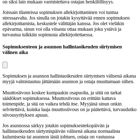
on siksi lain mukaan varmistettava ostajan henkilöllisyys.
Joissain tilanteissa sopimuksen allekirjoittaminen voi tuntua
stressaavalta. Jos sinulla on jotakin kysyttävää ennen sopimuksen
allekirjoittamista, keskustele välittäjän kanssa. Jos olet vieläkin
epävarma, sinun voi olla viisasta ottaa mukaan joku ystävä ja
turvautua tulkkiin sopimusta allekirjoitettaessa.
Sopimuksenteon ja asunnon hallintaoikeuden siirtymisen
välinen aika
Sopimuksen ja asunnon hallintaoikeuden siirtymisen välisenä aikana
myyjä valmistautuu jättämään asunnon ja ostaja muuttamaan siihen.
Muuttosiivous koskee kumpaakin osapuolta, ja siitä on tarkat
säädökset sopimuksessa. Muuttosiivous on erittäin kattava
toimenpide, ja sitä on vaikea tehdä itse. Myyjänä sinun onkin
selvitettävä, kuinka laaja muuttosiivous on ja päätettävä, turvaudutko
siivousyrityksen apuun.
Jos asunnossa särkyy jotakin sopimuksentekopäivän ja
hallintaoikeuden siirtymispäivän välisenä aikana normaalista
kulumisesta tai asunnon iästä johtuen, ostaja on vastuussa