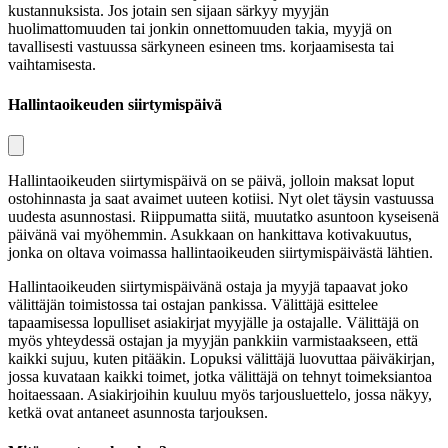
kustannuksista. Jos jotain sen sijaan särkyy myyjän
huolimattomuuden tai jonkin onnettomuuden takia, myyjä on
tavallisesti vastuussa särkyneen esineen tms. korjaamisesta tai
vaihtamisesta.
Hallintaoikeuden siirtymispäivä
Hallintaoikeuden siirtymispäivä on se päivä, jolloin maksat loput
ostohinnasta ja saat avaimet uuteen kotiisi. Nyt olet täysin vastuussa
uudesta asunnostasi. Riippumatta siitä, muutatko asuntoon kyseisenä
päivänä vai myöhemmin. Asukkaan on hankittava kotivakuutus,
jonka on oltava voimassa hallintaoikeuden siirtymispäivästä lähtien.
Hallintaoikeuden siirtymispäivänä ostaja ja myyjä tapaavat joko
välittäjän toimistossa tai ostajan pankissa. Välittäjä esittelee
tapaamisessa lopulliset asiakirjat myyjälle ja ostajalle. Välittäjä on
myös yhteydessä ostajan ja myyjän pankkiin varmistaakseen, että
kaikki sujuu, kuten pitääkin. Lopuksi välittäjä luovuttaa päiväkirjan,
jossa kuvataan kaikki toimet, jotka välittäjä on tehnyt toimeksiantoa
hoitaessaan. Asiakirjoihin kuuluu myös tarjousluettelo, jossa näkyy,
ketkä ovat antaneet asunnosta tarjouksen.