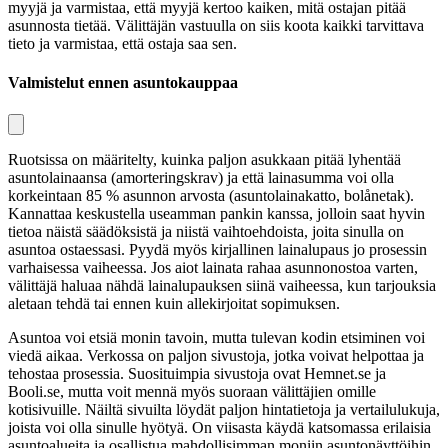
myyjä ja varmistaa, että myyjä kertoo kaiken, mitä ostajan pitää
asunnosta tietää. Välittäjän vastuulla on siis koota kaikki tarvittava
tieto ja varmistaa, että ostaja saa sen.
Valmistelut ennen asuntokauppaa
Ruotsissa on määritelty, kuinka paljon asukkaan pitää lyhentää
asuntolainaansa (
amorteringskrav
) ja että lainasumma voi olla
korkeintaan 85 % asunnon arvosta (
asuntolainakatto, bolånetak
).
Kannattaa keskustella useamman pankin kanssa, jolloin saat hyvin
tietoa näistä säädöksistä ja niistä vaihtoehdoista, joita sinulla on
asuntoa ostaessasi. Pyydä myös kirjallinen lainalupaus jo prosessin
varhaisessa vaiheessa. Jos aiot lainata rahaa asunnonostoa varten,
välittäjä haluaa nähdä lainalupauksen siinä vaiheessa, kun tarjouksia
aletaan tehdä tai ennen kuin allekirjoitat sopimuksen.
Asuntoa voi etsiä monin tavoin, mutta tulevan kodin etsiminen voi
viedä aikaa. Verkossa on paljon sivustoja, jotka voivat helpottaa ja
tehostaa prosessia. Suosituimpia sivustoja ovat Hemnet.se ja
Booli.se, mutta voit mennä myös suoraan välittäjien omille
kotisivuille. Näiltä sivuilta löydät paljon hintatietoja ja vertailulukuja,
joista voi olla sinulle hyötyä. On viisasta käydä katsomassa erilaisia
asuntoalueita ja osallistua mahdollisimman moniin asuntonäyttöihin.