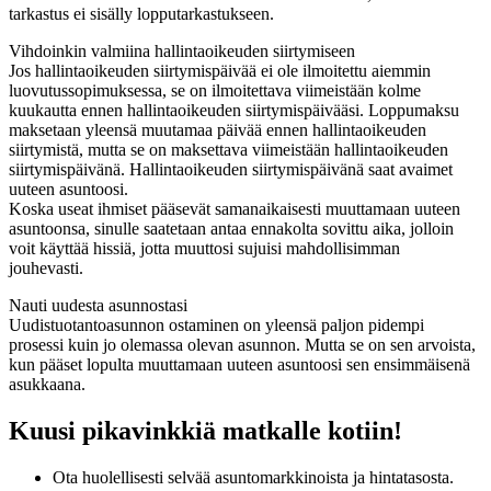
tarkastus ei sisälly lopputarkastukseen.
Vihdoinkin valmiina hallintaoikeuden siirtymiseen
Jos hallintaoikeuden siirtymispäivää ei ole ilmoitettu aiemmin
luovutussopimuksessa, se on ilmoitettava viimeistään kolme
kuukautta ennen hallintaoikeuden siirtymispäivääsi. Loppumaksu
maksetaan yleensä muutamaa päivää ennen hallintaoikeuden
siirtymistä, mutta se on maksettava viimeistään hallintaoikeuden
siirtymispäivänä. Hallintaoikeuden siirtymispäivänä saat avaimet
uuteen asuntoosi.
Koska useat ihmiset pääsevät samanaikaisesti muuttamaan uuteen
asuntoonsa, sinulle saatetaan antaa ennakolta sovittu aika, jolloin
voit käyttää hissiä, jotta muuttosi sujuisi mahdollisimman
jouhevasti.
Nauti uudesta asunnostasi
Uudistuotantoasunnon ostaminen on yleensä paljon pidempi
prosessi kuin jo olemassa olevan asunnon. Mutta se on sen arvoista,
kun pääset lopulta muuttamaan uuteen asuntoosi sen ensimmäisenä
asukkaana.
Kuusi pikavinkkiä matkalle kotiin!
Ota huolellisesti selvää asuntomarkkinoista ja hintatasosta.