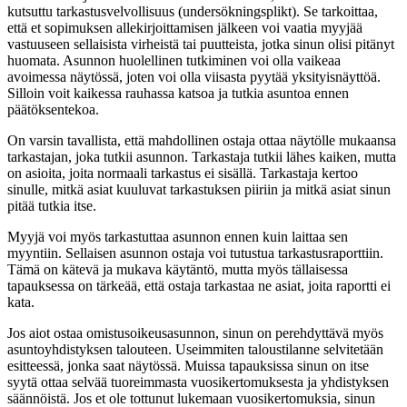
kutsuttu
tarkastusvelvollisuus (undersökningsplikt)
. Se tarkoittaa,
että et sopimuksen allekirjoittamisen jälkeen voi vaatia myyjää
vastuuseen sellaisista virheistä tai puutteista, jotka sinun olisi pitänyt
huomata. Asunnon huolellinen tutkiminen voi olla vaikeaa
avoimessa näytössä, joten voi olla viisasta pyytää yksityisnäyttöä.
Silloin voit kaikessa rauhassa katsoa ja tutkia asuntoa ennen
päätöksentekoa.
On varsin tavallista, että mahdollinen ostaja ottaa näytölle mukaansa
tarkastajan, joka tutkii asunnon. Tarkastaja tutkii lähes kaiken, mutta
on asioita, joita normaali tarkastus ei sisällä. Tarkastaja kertoo
sinulle, mitkä asiat kuuluvat tarkastuksen piiriin ja mitkä asiat sinun
pitää tutkia itse.
Myyjä voi myös tarkastuttaa asunnon ennen kuin laittaa sen
myyntiin. Sellaisen asunnon ostaja voi tutustua tarkastusraporttiin.
Tämä on kätevä ja mukava käytäntö, mutta myös tällaisessa
tapauksessa on tärkeää, että ostaja tarkastaa ne asiat, joita raportti ei
kata.
Jos aiot ostaa omistusoikeusasunnon, sinun on perehdyttävä myös
asuntoyhdistyksen talouteen. Useimmiten taloustilanne selvitetään
esitteessä, jonka saat näytössä. Muissa tapauksissa sinun on itse
syytä ottaa selvää tuoreimmasta vuosikertomuksesta ja yhdistyksen
säännöistä. Jos et ole tottunut lukemaan vuosikertomuksia, sinun