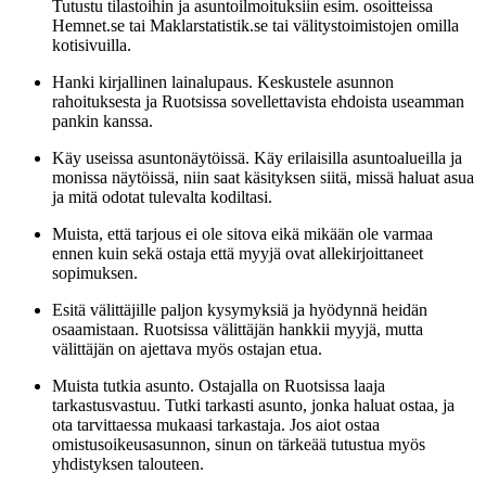
Tutustu tilastoihin ja asuntoilmoituksiin esim. osoitteissa
Hemnet.se tai Maklarstatistik.se tai välitystoimistojen omilla
kotisivuilla.
Hanki kirjallinen lainalupaus. Keskustele asunnon
rahoituksesta ja Ruotsissa sovellettavista ehdoista useamman
pankin kanssa.
Käy useissa asuntonäytöissä. Käy erilaisilla asuntoalueilla ja
monissa näytöissä, niin saat käsityksen siitä, missä haluat asua
ja mitä odotat tulevalta kodiltasi.
Muista, että tarjous ei ole sitova eikä mikään ole varmaa
ennen kuin sekä ostaja että myyjä ovat allekirjoittaneet
sopimuksen.
Esitä välittäjille paljon kysymyksiä ja hyödynnä heidän
osaamistaan. Ruotsissa välittäjän hankkii myyjä, mutta
välittäjän on ajettava myös ostajan etua.
Muista tutkia asunto. Ostajalla on Ruotsissa laaja
tarkastusvastuu. Tutki tarkasti asunto, jonka haluat ostaa, ja
ota tarvittaessa mukaasi tarkastaja. Jos aiot ostaa
omistusoikeusasunnon, sinun on tärkeää tutustua myös
yhdistyksen talouteen.