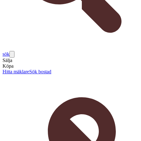
sök
Sälja
Köpa
Hitta mäklare
Sök bostad