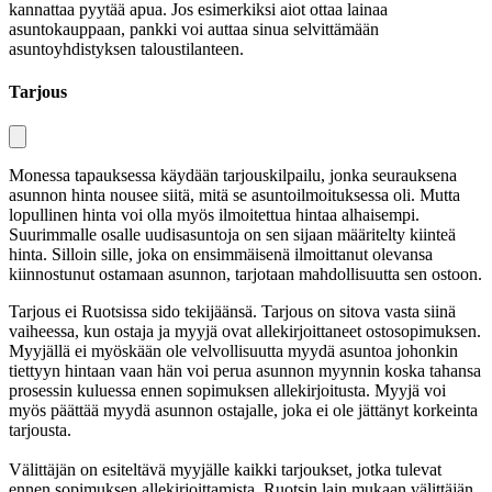
kannattaa pyytää apua. Jos esimerkiksi aiot ottaa lainaa
asuntokauppaan, pankki voi auttaa sinua selvittämään
asuntoyhdistyksen taloustilanteen.
Tarjous
Monessa tapauksessa käydään tarjouskilpailu, jonka seurauksena
asunnon hinta nousee siitä, mitä se asuntoilmoituksessa oli. Mutta
lopullinen hinta voi olla myös ilmoitettua hintaa alhaisempi.
Suurimmalle osalle uudisasuntoja on sen sijaan määritelty kiinteä
hinta. Silloin sille, joka on ensimmäisenä ilmoittanut olevansa
kiinnostunut ostamaan asunnon, tarjotaan mahdollisuutta sen ostoon.
Tarjous ei Ruotsissa sido tekijäänsä. Tarjous on sitova vasta siinä
vaiheessa, kun ostaja ja myyjä ovat allekirjoittaneet ostosopimuksen.
Myyjällä ei myöskään ole velvollisuutta myydä asuntoa johonkin
tiettyyn hintaan vaan hän voi perua asunnon myynnin koska tahansa
prosessin kuluessa ennen sopimuksen allekirjoitusta. Myyjä voi
myös päättää myydä asunnon ostajalle, joka ei ole jättänyt korkeinta
tarjousta.
Välittäjän on esiteltävä myyjälle kaikki tarjoukset, jotka tulevat
ennen sopimuksen allekirjoittamista. Ruotsin lain mukaan välittäjän