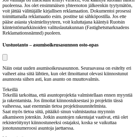
puoleensa. Jos olet ensimmäisen yhteenoton jälkeenkin tyytymätön,
voit jättää välittäjälle kirjallisen reklamaation. Dokumentoi prosessi
toimittamalla reklamaatio esim. postitse tai sähköpostilla. Jos ette
pääse asiasta yksimielisyyteen, voit kuluttajana kääntyä Ruotsin
kiinteistömarkkinoiden valituslautakunnan (
Fastighetsmarknadens
Reklamationsnämnd
) puoleen.
Uustuotanto – asumisoikeusasunnon osto-opas
Näin ostat uuden asumisoikeusasunnon. Seuraavassa on esitelty eri
vaiheet aina siitä lähtien, kun olet ilmoittanut olevasi kiinnostunut
asunnosta siihen asti, kun asunto on muuttovalmis.
Tekeillä
Tekeillä tarkoittaa, että asuntoprojektia valmistellaan ennen myyntiä
ja rakentamista. Jos ilmoitat kiinnostuksestasi jo projektin tässä
vaiheessa, saat enemmän tietoa projektisuunnitelmista.
Saat myös tietoa siitä, pitääkö sinun valmistautua myynnin
alkamiseen jotenkin. Jotkin asuntojen rakentajat vaativat, että olet
rekisteröitynyt kiinnostuneeksi ostajaksi, koska se vaikuttaa
jonotusnumeroosi asuntoja jaettaessa.