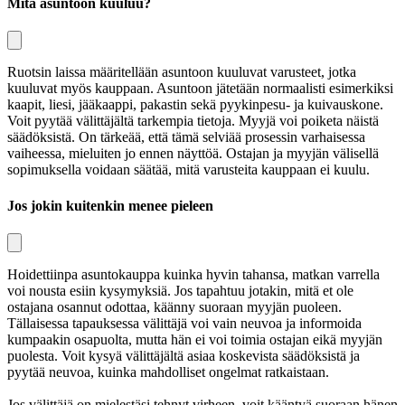
Mitä asuntoon kuuluu?
Ruotsin laissa määritellään asuntoon kuuluvat varusteet, jotka
kuuluvat myös kauppaan. Asuntoon jätetään normaalisti esimerkiksi
kaapit, liesi, jääkaappi, pakastin sekä pyykinpesu- ja kuivauskone.
Voit pyytää välittäjältä tarkempia tietoja. Myyjä voi poiketa näistä
säädöksistä. On tärkeää, että tämä selviää prosessin varhaisessa
vaiheessa, mieluiten jo ennen näyttöä. Ostajan ja myyjän välisellä
sopimuksella voidaan säätää, mitä varusteita kauppaan ei kuulu.
Jos jokin kuitenkin menee pieleen
Hoidettiinpa asuntokauppa kuinka hyvin tahansa, matkan varrella
voi nousta esiin kysymyksiä. Jos tapahtuu jotakin, mitä et ole
ostajana osannut odottaa, käänny suoraan myyjän puoleen.
Tällaisessa tapauksessa välittäjä voi vain neuvoa ja informoida
kumpaakin osapuolta, mutta hän ei voi toimia ostajan eikä myyjän
puolesta. Voit kysyä välittäjältä asiaa koskevista säädöksistä ja
pyytää neuvoa, kuinka mahdolliset ongelmat ratkaistaan.
Jos välittäjä on mielestäsi tehnyt virheen, voit kääntyä suoraan hänen