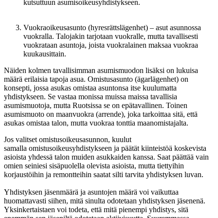
kutsuttuun
asumisoikeusyhdistykseen.
Vuokraoikeusasunto (hyresrättslägenhet) –
asut asunnossa
vuokralla. Talojakin tarjotaan vuokralle, mutta tavallisesti
vuokrataan asuntoja, joista vuokralainen maksaa vuokraa
kuukausittain.
Näiden kolmen tavallisimman asumismuodon lisäksi on lukuisa
määrä erilaisia tapoja asua.
Omistusasunto (ägarlägenhet)
on
konsepti, jossa asukas omistaa asuntonsa itse kuulumatta
yhdistykseen. Se vastaa monissa muissa maissa tavallisia
asumismuotoja, mutta Ruotsissa se on epätavallinen. Toinen
asumismuoto on
maanvuokra (arrende)
, joka tarkoittaa sitä, että
asukas omistaa talon, mutta vuokraa tonttia maanomistajalta.
Jos valitset
omistusoikeusasunnon
, kuulut
samalla
omistusoikeusyhdistykseen
ja päätät kiinteistöä koskevista
asioista yhdessä talon muiden asukkaiden kanssa. Saat päättää vain
omien seiniesi sisäpuolella olevista asioista, mutta tiettyihin
korjaustöihin ja remontteihin saatat silti tarvita yhdistyksen luvan.
Yhdistyksen jäsenmäärä ja asuntojen määrä voi vaikuttaa
huomattavasti siihen, mitä sinulta odotetaan yhdistyksen jäsenenä.
Yksinkertaistaen voi todeta, että mitä pienempi yhdistys, sitä