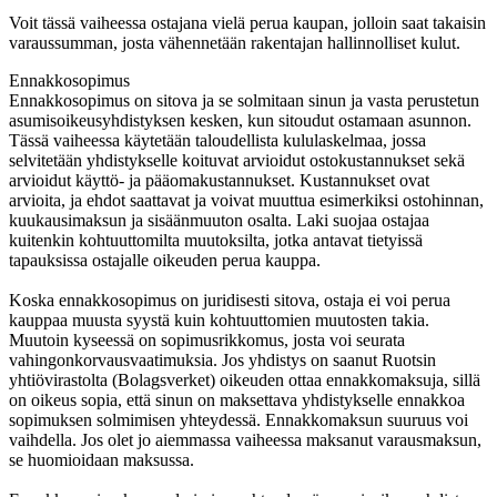
Voit tässä vaiheessa ostajana vielä perua kaupan, jolloin saat takaisin
varaussumman, josta vähennetään rakentajan hallinnolliset kulut.
Ennakkosopimus
Ennakkosopimus on sitova ja se solmitaan sinun ja vasta perustetun
asumisoikeusyhdistyksen kesken, kun sitoudut ostamaan asunnon.
Tässä vaiheessa käytetään taloudellista kululaskelmaa, jossa
selvitetään yhdistykselle koituvat arvioidut ostokustannukset sekä
arvioidut käyttö- ja pääomakustannukset. Kustannukset ovat
arvioita, ja ehdot saattavat ja voivat muuttua esimerkiksi ostohinnan,
kuukausimaksun ja sisäänmuuton osalta. Laki suojaa ostajaa
kuitenkin kohtuuttomilta muutoksilta, jotka antavat tietyissä
tapauksissa ostajalle oikeuden perua kauppa.
Koska ennakkosopimus on juridisesti sitova, ostaja ei voi perua
kauppaa muusta syystä kuin kohtuuttomien muutosten takia.
Muutoin kyseessä on sopimusrikkomus, josta voi seurata
vahingonkorvausvaatimuksia. Jos yhdistys on saanut Ruotsin
yhtiövirastolta (Bolagsverket) oikeuden ottaa ennakkomaksuja, sillä
on oikeus sopia, että sinun on maksettava yhdistykselle ennakkoa
sopimuksen solmimisen yhteydessä. Ennakkomaksun suuruus voi
vaihdella. Jos olet jo aiemmassa vaiheessa maksanut varausmaksun,
se huomioidaan maksussa.