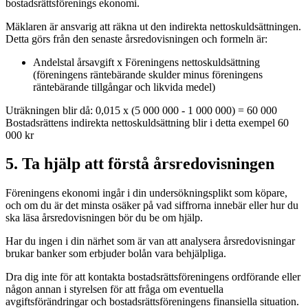
bostadsrättsförenings ekonomi.
Mäklaren är ansvarig att räkna ut den indirekta nettoskuldsättningen.
Detta görs från den senaste årsredovisningen och formeln är:
Andelstal årsavgift x Föreningens nettoskuldsättning
(föreningens räntebärande skulder minus föreningens
räntebärande tillgångar och likvida medel)
Uträkningen blir då:
0,015 x (5 000 000 - 1 000 000) = 60 000
Bostadsrättens indirekta nettoskuldsättning blir i detta exempel 60
000 kr
5. Ta hjälp att förstå årsredovisningen
Föreningens ekonomi ingår i din undersökningsplikt som köpare,
och om du är det minsta osäker på vad siffrorna innebär eller hur du
ska läsa årsredovisningen bör du be om hjälp.
Har du ingen i din närhet som är van att analysera årsredovisningar
brukar banker som erbjuder bolån vara behjälpliga.
Dra dig inte för att kontakta bostadsrättsföreningens ordförande eller
någon annan i styrelsen för att fråga om eventuella
avgiftsförändringar och bostadsrättsföreningens finansiella situation.