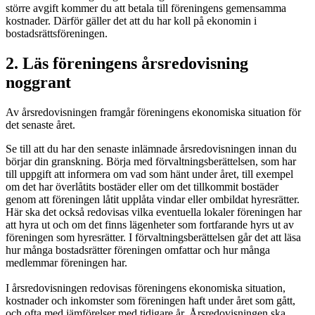
större avgift kommer du att betala till föreningens gemensamma
kostnader. Därför gäller det att du har koll på ekonomin i
bostadsrättsföreningen.
2. Läs föreningens årsredovisning
noggrant
Av årsredovisningen framgår föreningens ekonomiska situation för
det senaste året.
Se till att du har den senaste inlämnade årsredovisningen innan du
börjar din granskning. Börja med förvaltningsberättelsen, som har
till uppgift att informera om vad som hänt under året, till exempel
om det har överlåtits bostäder eller om det tillkommit bostäder
genom att föreningen låtit upplåta vindar eller ombildat hyresrätter.
Här ska det också redovisas vilka eventuella lokaler föreningen har
att hyra ut och om det finns lägenheter som fortfarande hyrs ut av
föreningen som hyresrätter. I förvaltningsberättelsen går det att läsa
hur många bostadsrätter föreningen omfattar och hur många
medlemmar föreningen har.
I årsredovisningen redovisas föreningens ekonomiska situation,
kostnader och inkomster som föreningen haft under året som gått,
och ofta med jämförelser med tidigare år. Årsredovisningen ska