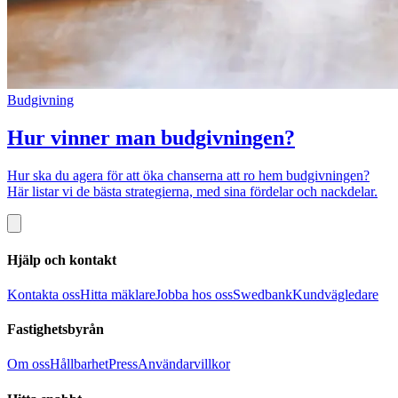
Budgivning
Hur vinner man budgivningen?
Hur ska du agera för att öka chanserna att ro hem budgivningen?
Här listar vi de bästa strategierna, med sina fördelar och nackdelar.
Hjälp och kontakt
Kontakta oss
Hitta mäklare
Jobba hos oss
Swedbank
Kundvägledare
Fastighetsbyrån
Om oss
Hållbarhet
Press
Användarvillkor