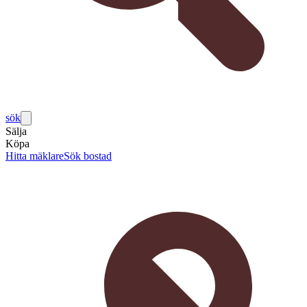
sök
Sälja
Köpa
Hitta mäklare
Sök bostad