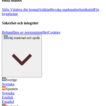
Hitta snabbt
Sälja
Värdera din bostad
Artiklar
Bevaka marknaden
Språkstöd
För
byggbolag
Säkerhet och integritet
Behandling av personuppgifter
Cookies
Välj marknad och språk
Sverige
Svenska
Spanien
Svenska
English
Español