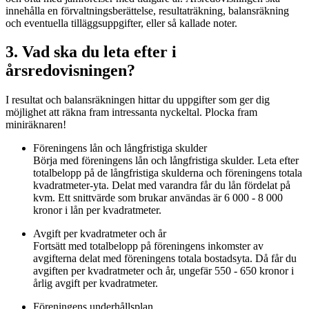
innehålla en förvaltningsberättelse, resultaträkning, balansräkning
och eventuella tilläggsuppgifter, eller så kallade noter.
3. Vad ska du leta efter i
årsredovisningen?
I resultat och balansräkningen hittar du uppgifter som ger dig
möjlighet att räkna fram intressanta nyckeltal. Plocka fram
miniräknaren!
Föreningens lån och långfristiga skulder
Börja med föreningens lån och långfristiga skulder. Leta efter
totalbelopp på de långfristiga skulderna och föreningens totala
kvadratmeter-yta. Delat med varandra får du lån fördelat på
kvm. Ett snittvärde som brukar användas är 6 000 - 8 000
kronor i lån per kvadratmeter.
Avgift per kvadratmeter och år
Fortsätt med totalbelopp på föreningens inkomster av
avgifterna delat med föreningens totala bostadsyta. Då får du
avgiften per kvadratmeter och år, ungefär 550 - 650 kronor i
årlig avgift per kvadratmeter.
Föreningens underhållsplan