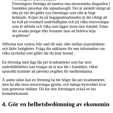
Föreningens förmåga att hantera sina ekonomiska åtaganden i
framtiden påverkar din månadsavgift. Det är särskilt viktigt att
titta på när det gäller nya föreningar som ofta är högt
belånade. Köper du på begagnatmarknaden är det viktigt att
ha koll på eventuell underhållsplan och på vilka renoveringar
som är utförda och vilka som ligger inom snar framtid. Finns
det avsatta pengar eller kommer man att behöva höja
avgifterna?
Siffrorna kan variera från stad till stad, eller mellan nyproduktion
och äldre fastigheter. Fråga din mäklaren för mer information om
vilka nyckeltal som gäller där du letar bostad .
En förening med låga lån per kvadratmeter som har stort
underhållsbehov kan tvingas att ta nya lån i framtiden, vilket
sannolikt kommer att påverka avgiften för medlemmarna.
Å andra sidan kan en förening ha lite högre lån per kvadratmeter,
men ha alla stora renoveringar gjorda, och många hyresrätter kvar
som genererar intäkter. Då har den föreningen också en bra
bostadsekonomi.
4. Gör en helhetsbedömning av ekonomin