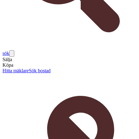
sök
Sälja
Köpa
Hitta mäklare
Sök bostad