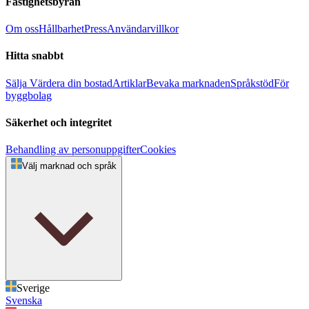
Fastighetsbyrån
Om oss
Hållbarhet
Press
Användarvillkor
Hitta snabbt
Sälja
Värdera din bostad
Artiklar
Bevaka marknaden
Språkstöd
För
byggbolag
Säkerhet och integritet
Behandling av personuppgifter
Cookies
Välj marknad och språk
Sverige
Svenska