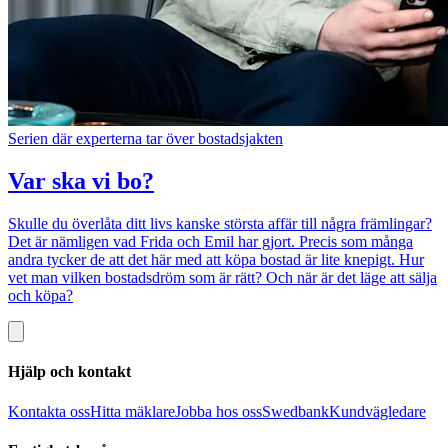
Serien där experterna tar över bostadsjakten
Var ska vi bo?
Skulle du överlåta ditt livs kanske största affär till några främlingar?
Det är nämligen vad Frida och Emil har gjort. Precis som många
andra tycker de att det här med att köpa bostad är lite knepigt. Hur
vet man vilken bostadsdröm som är rätt? Och när är det läge att sälja
och köpa?
Hjälp och kontakt
Kontakta oss
Hitta mäklare
Jobba hos oss
Swedbank
Kundvägledare