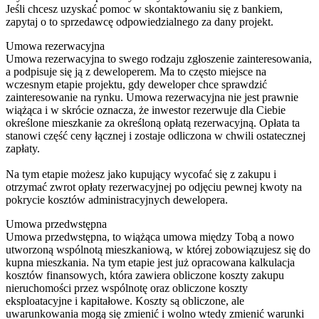
Jeśli chcesz uzyskać pomoc w skontaktowaniu się z bankiem,
zapytaj o to sprzedawcę odpowiedzialnego za dany projekt.
Umowa rezerwacyjna
Umowa rezerwacyjna to swego rodzaju zgłoszenie zainteresowania,
a podpisuje się ją z deweloperem. Ma to często miejsce na
wczesnym etapie projektu, gdy deweloper chce sprawdzić
zainteresowanie na rynku. Umowa rezerwacyjna nie jest prawnie
wiążąca i w skrócie oznacza, że inwestor rezerwuje dla Ciebie
określone mieszkanie za określoną opłatą rezerwacyjną. Opłata ta
stanowi część ceny łącznej i zostaje odliczona w chwili ostatecznej
zapłaty.
Na tym etapie możesz jako kupujący wycofać się z zakupu i
otrzymać zwrot opłaty rezerwacyjnej po odjęciu pewnej kwoty na
pokrycie kosztów administracyjnych dewelopera.
Umowa przedwstępna
Umowa przedwstępna, to wiążąca umowa między Tobą a nowo
utworzoną wspólnotą mieszkaniową, w której zobowiązujesz się do
kupna mieszkania. Na tym etapie jest już opracowana kalkulacja
kosztów finansowych, która zawiera obliczone koszty zakupu
nieruchomości przez wspólnotę oraz obliczone koszty
eksploatacyjne i kapitałowe. Koszty są obliczone, ale
uwarunkowania mogą się zmienić i wolno wtedy zmienić warunki