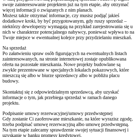
swoje zainteresowanie projektem już na tym etapie, aby otrzymać
więcej informacji o związanych z nim planach.
Możesz także otrzymać informacje, czy musisz podjąć jakieś
dodatkowe kroki, by być przygotowanym, gdy ruszy sprzedaż –
niektórzy deweloperzy wymagają na przykład zarejestrowania się u
nich w charakterze potencjalnego nabywcy, ponieważ wpływa to na
Twoje miejsce w ewentualnej kolejce przy przydzielaniu mieszkań.
Na sprzedaż
Po załatwieniu spraw osób figurujących na ewentualnych listach
zainteresowanych, na stronie internetowej zostaje opublikowana
oferta na pozostałe mieszkania. Nowe projekty budowlane są
zwykle prezentowane w specjalnych lokalach pokazowych, które
mieszczą się albo w biurze sprzedawcy albo w pobliżu placu
budowy.
Skontaktuj się z odpowiedzialnym sprzedawcą, aby uzyskać
informacje o tym, jak przebiega sprzedaż w ramach danego
projektu.
Podpisanie umowy rezerwacyjnej/umowy przedwstępnej
Gdy zostanie Ci zaoferowane mieszkanie, na które wyrazisz zgodę,
trzeba podpisać umowę rezerwacyjną albo umowę przedwstępną.
Na tym etapie zalecamy sprawdzenie swojej sytuacji finansowej i
uzyskanie w banku promesy kredytowej.