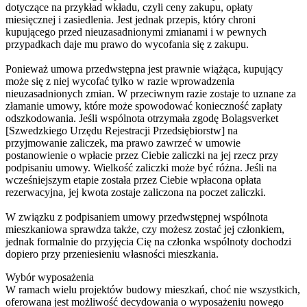
dotyczące na przykład wkładu, czyli ceny zakupu, opłaty
miesięcznej i zasiedlenia. Jest jednak przepis, który chroni
kupującego przed nieuzasadnionymi zmianami i w pewnych
przypadkach daje mu prawo do wycofania się z zakupu.
Ponieważ umowa przedwstępna jest prawnie wiążąca, kupujący
może się z niej wycofać tylko w razie wprowadzenia
nieuzasadnionych zmian. W przeciwnym razie zostaje to uznane za
złamanie umowy, które może spowodować konieczność zapłaty
odszkodowania. Jeśli wspólnota otrzymała zgodę Bolagsverket
[Szwedzkiego Urzędu Rejestracji Przedsiębiorstw] na
przyjmowanie zaliczek, ma prawo zawrzeć w umowie
postanowienie o wpłacie przez Ciebie zaliczki na jej rzecz przy
podpisaniu umowy. Wielkość zaliczki może być różna. Jeśli na
wcześniejszym etapie została przez Ciebie wpłacona opłata
rezerwacyjna, jej kwota zostaje zaliczona na poczet zaliczki.
W związku z podpisaniem umowy przedwstępnej wspólnota
mieszkaniowa sprawdza także, czy możesz zostać jej członkiem,
jednak formalnie do przyjęcia Cię na członka wspólnoty dochodzi
dopiero przy przeniesieniu własności mieszkania.
Wybór wyposażenia
W ramach wielu projektów budowy mieszkań, choć nie wszystkich,
oferowana jest możliwość decydowania o wyposażeniu nowego