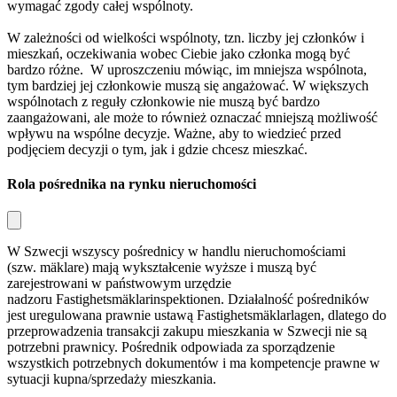
wymagać zgody całej wspólnoty.
W zależności od wielkości wspólnoty, tzn. liczby jej członków i
mieszkań, oczekiwania wobec Ciebie jako członka mogą być
bardzo różne. W uproszczeniu mówiąc, im mniejsza wspólnota,
tym bardziej jej członkowie muszą się angażować. W większych
wspólnotach z reguły członkowie nie muszą być bardzo
zaangażowani, ale może to również oznaczać mniejszą możliwość
wpływu na wspólne decyzje. Ważne, aby to wiedzieć przed
podjęciem decyzji o tym, jak i gdzie chcesz mieszkać.
Rola pośrednika na rynku nieruchomości
W Szwecji wszyscy pośrednicy w handlu nieruchomościami
(szw.
mäklare
) mają wykształcenie wyższe i muszą być
zarejestrowani w państwowym urzędzie
nadzoru
Fastighetsmäklarinspektionen
. Działalność pośredników
jest uregulowana prawnie ustawą
Fastighetsmäklarlagen
, dlatego do
przeprowadzenia transakcji zakupu mieszkania w Szwecji nie są
potrzebni prawnicy. Pośrednik odpowiada za sporządzenie
wszystkich potrzebnych dokumentów i ma kompetencje prawne w
sytuacji kupna/sprzedaży mieszkania.