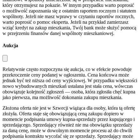
który otrzymujesz na pokazie. W innym przypadku warto poprosić
o możliwość zapoznania się z ostatnim raportem rocznym i statutem
wspólnoty. Jeżeli nie masz wprawy w czytaniu raportów rocznych,
warto poprosić o pomoc eksperta. Jeżeli na przykład zamierzasz
wziąć kredyt na zakup mieszkania, Twój bank może służyć pomocą
w przejrzeniu finansów danej wspólnoty mieszkaniowej.
Aukcja
Relatywnie często rozpoczyna się aukcja, co w efekcie powoduje
przekroczenie ceny podanej w ogłoszeniu. Cena końcowa może
jednak być też niższa od ceny wyjściowej. W przypadku większości
nowo wybudowanych mieszkań ustalana jest stała cena, wówczas
obowiązuje kolejność zgłoszeń — osoba, która zgłosiła chęć kupna
jako pierwsza, ma możliwość dokonania zakupu mieszkania.
Złożona oferta nie jest w Szwecji wiążąca dla osoby, która tą ofertę
złożyła. Oferta staje się obowiązującą ceną zakupu dopiero w
momencie podpisania umowy kupna-sprzedaży przez kupującego i
sprzedającego. Sprzedający również nie ma obowiązku sprzedaży
za daną cenę, może w dowolnym momencie procesu aż do chwili
podpisania kontraktu wycofać się ze sprzedaży. Sprzedający może