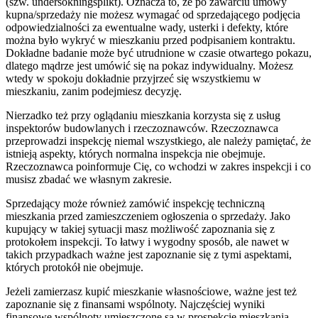
(szw.
undersökningsplikt
). Oznacza to, że po zawarciu umowy
kupna/sprzedaży nie możesz wymagać od sprzedającego podjęcia
odpowiedzialności za ewentualne wady, usterki i defekty, które
można było wykryć w mieszkaniu przed podpisaniem kontraktu.
Dokładne badanie może być utrudnione w czasie otwartego pokazu,
dlatego mądrze jest umówić się na pokaz indywidualny. Możesz
wtedy w spokoju dokładnie przyjrzeć się wszystkiemu w
mieszkaniu, zanim podejmiesz decyzję.
Nierzadko też przy oglądaniu mieszkania korzysta się z usług
inspektorów budowlanych i rzeczoznawców. Rzeczoznawca
przeprowadzi inspekcję niemal wszystkiego, ale należy pamiętać, że
istnieją aspekty, których normalna inspekcja nie obejmuje.
Rzeczoznawca poinformuje Cię, co wchodzi w zakres inspekcji i co
musisz zbadać we własnym zakresie.
Sprzedający może również zamówić inspekcję techniczną
mieszkania przed zamieszczeniem ogłoszenia o sprzedaży. Jako
kupujący w takiej sytuacji masz możliwość zapoznania się z
protokołem inspekcji. To łatwy i wygodny sposób, ale nawet w
takich przypadkach ważne jest zapoznanie się z tymi aspektami,
których protokół nie obejmuje.
Jeżeli zamierzasz kupić mieszkanie własnościowe, ważne jest też
zapoznanie się z finansami wspólnoty. Najczęściej wyniki
finansowe wspólnoty umieszczone są w prospekcie mieszkania,