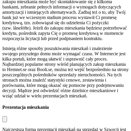
zakupu mieszkania może być skontaktowanie się z kilkoma
bankami, zebranie pełnych informacji o wymogach dotyczących
amortyzacji i istniejących alternatywach. Zadbaj też o to, aby Twój
bank już we wczesnym stadium procesu wystawił Ci promesę
kredytową, tzn. zobowiązał się do udzielenia Ci pożyczki
(szw.
lånelöfte
). Jeżeli do zakupu mieszkania będziesz potrzebować
kredytu, pośrednik zapyta Cię o promesę kredytową w momencie
rozpoczęcia licytacji lub przed podpisaniem kontraktu.
Istnieją różne sposoby poszukiwania mieszkań i znalezienie
swojego przyszłego domu może wymagać czasu. W Internecie jest
kilka portali, które mogą ułatwić i usprawnić cały proces.
Najbardziej popularne strony wśród planujących zakup mieszkania
to Hemnet.se oraz Booli.se, można też wejść bezpośrednio na strony
poszczególnych pośredników sprzedaży nieruchomości. Na tych
stronach można znaleźć statystyki cenowe, zestawienia i
porównania, które mogą okazać się pomocne przy podejmowaniu
decyzji. Mądrze jest odwiedzić różne dzielnice mieszkaniowe i
wziąć udział w wielu prezentacjach mieszkań.
Prezentacja mieszkania
Najczęstszą formą prezentacji mieszkań na sprzedaż w Szwecji jest