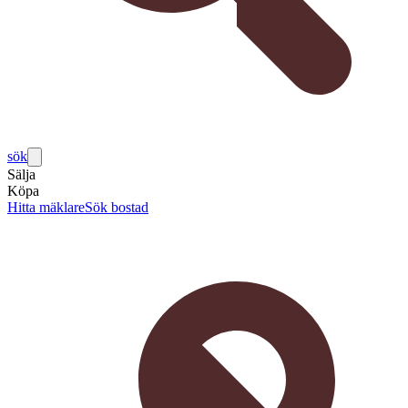
sök
Sälja
Köpa
Hitta mäklare
Sök bostad