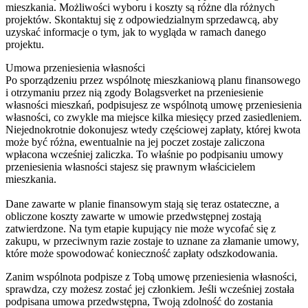
mieszkania. Możliwości wyboru i koszty są różne dla różnych
projektów. Skontaktuj się z odpowiedzialnym sprzedawcą, aby
uzyskać informacje o tym, jak to wygląda w ramach danego
projektu.
Umowa przeniesienia własności
Po sporządzeniu przez wspólnotę mieszkaniową planu finansowego
i otrzymaniu przez nią zgody Bolagsverket na przeniesienie
własności mieszkań, podpisujesz ze wspólnotą umowę przeniesienia
własności, co zwykle ma miejsce kilka miesięcy przed zasiedleniem.
Niejednokrotnie dokonujesz wtedy częściowej zapłaty, której kwota
może być różna, ewentualnie na jej poczet zostaje zaliczona
wpłacona wcześniej zaliczka. To właśnie po podpisaniu umowy
przeniesienia własności stajesz się prawnym właścicielem
mieszkania.
Dane zawarte w planie finansowym stają się teraz ostateczne, a
obliczone koszty zawarte w umowie przedwstępnej zostają
zatwierdzone. Na tym etapie kupujący nie może wycofać się z
zakupu, w przeciwnym razie zostaje to uznane za złamanie umowy,
które może spowodować konieczność zapłaty odszkodowania.
Zanim wspólnota podpisze z Tobą umowę przeniesienia własności,
sprawdza, czy możesz zostać jej członkiem. Jeśli wcześniej została
podpisana umowa przedwstępna, Twoją zdolność do zostania