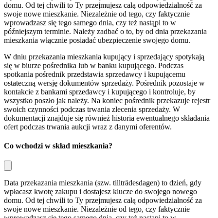
domu. Od tej chwili to Ty przejmujesz całą odpowiedzialność za
swoje nowe mieszkanie. Niezależnie od tego, czy faktycznie
wprowadzasz się tego samego dnia, czy też nastąpi to w
późniejszym terminie. Należy zadbać o to, by od dnia przekazania
mieszkania włącznie posiadać ubezpieczenie swojego domu.
W dniu przekazania mieszkania kupujący i sprzedający spotykają
się w biurze pośrednika lub w banku kupującego. Podczas
spotkania pośrednik przedstawia sprzedawcy i kupującemu
ostateczną wersję dokumentów sprzedaży. Pośrednik pozostaje w
kontakcie z bankami sprzedawcy i kupującego i kontroluje, by
wszystko poszło jak należy. Na koniec pośrednik przekazuje rejestr
swoich czynności podczas trwania zlecenia sprzedaży. W
dokumentacji znajduje się również historia ewentualnego składania
ofert podczas trwania aukcji wraz z danymi oferentów.
Co wchodzi w skład mieszkania?
Data przekazania mieszkania (szw.
tillträdesdagen
) to dzień, gdy
wpłacasz kwotę zakupu i dostajesz klucze do swojego nowego
domu. Od tej chwili to Ty przejmujesz całą odpowiedzialność za
swoje nowe mieszkanie. Niezależnie od tego, czy faktycznie
wprowadzasz się tego samego dnia, czy też nastąpi to w