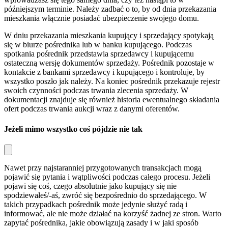
późniejszym terminie. Należy zadbać o to, by od dnia przekazania
mieszkania włącznie posiadać ubezpieczenie swojego domu.
W dniu przekazania mieszkania kupujący i sprzedający spotykają
się w biurze pośrednika lub w banku kupującego. Podczas
spotkania pośrednik przedstawia sprzedawcy i kupującemu
ostateczną wersję dokumentów sprzedaży. Pośrednik pozostaje w
kontakcie z bankami sprzedawcy i kupującego i kontroluje, by
wszystko poszło jak należy. Na koniec pośrednik przekazuje rejestr
swoich czynności podczas trwania zlecenia sprzedaży. W
dokumentacji znajduje się również historia ewentualnego składania
ofert podczas trwania aukcji wraz z danymi oferentów.
Jeżeli mimo wszystko coś pójdzie nie tak
Nawet przy najstaranniej przygotowanych transakcjach mogą
pojawić się pytania i wątpliwości podczas całego procesu. Jeżeli
pojawi się coś, czego absolutnie jako kupujący się nie
spodziewałeś/-aś, zwróć się bezpośrednio do sprzedającego. W
takich przypadkach pośrednik może jedynie służyć radą i
informować, ale nie może działać na korzyść żadnej ze stron. Warto
zapytać pośrednika, jakie obowiązują zasady i w jaki sposób