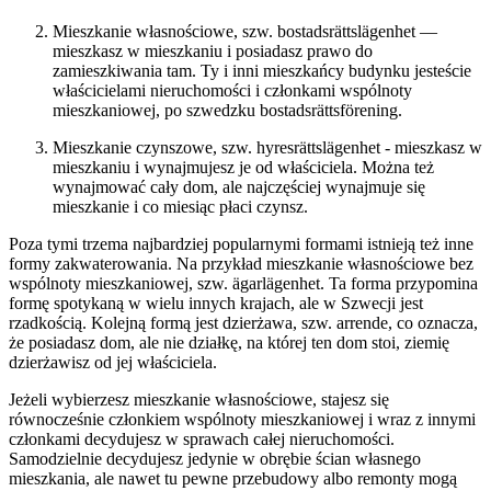
Mieszkanie własnościowe, szw. bostadsrättslägenhet
—
mieszkasz w mieszkaniu i posiadasz prawo do
zamieszkiwania tam. Ty i inni mieszkańcy budynku jesteście
właścicielami nieruchomości i członkami wspólnoty
mieszkaniowej, po szwedzku
bostadsrättsförening.
Mieszkanie czynszowe, szw. hyresrättslägenhet -
mieszkasz w
mieszkaniu i wynajmujesz je od właściciela. Można też
wynajmować cały dom, ale najczęściej wynajmuje się
mieszkanie i co miesiąc płaci czynsz.
Poza tymi trzema najbardziej popularnymi formami istnieją też inne
formy zakwaterowania. Na przykład
mieszkanie własnościowe bez
wspólnoty mieszkaniowej, szw. ägarlägenhet.
Ta forma przypomina
formę spotykaną w wielu innych krajach, ale w Szwecji jest
rzadkością. Kolejną formą jest
dzierżawa, szw. arrende
, co oznacza,
że posiadasz dom, ale nie działkę, na której ten dom stoi, ziemię
dzierżawisz od jej właściciela.
Jeżeli wybierzesz
mieszkanie własnościowe
, stajesz się
równocześnie członkiem
wspólnoty mieszkaniowej
i wraz z innymi
członkami decydujesz w sprawach całej nieruchomości.
Samodzielnie decydujesz jedynie w obrębie ścian własnego
mieszkania, ale nawet tu pewne przebudowy albo remonty mogą