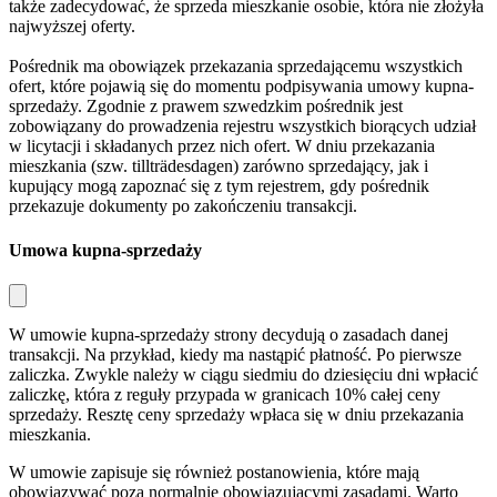
także zadecydować, że sprzeda mieszkanie osobie, która nie złożyła
najwyższej oferty.
Pośrednik ma obowiązek przekazania sprzedającemu wszystkich
ofert, które pojawią się do momentu podpisywania umowy kupna-
sprzedaży. Zgodnie z prawem szwedzkim pośrednik jest
zobowiązany do prowadzenia rejestru wszystkich biorących udział
w licytacji i składanych przez nich ofert. W dniu przekazania
mieszkania (szw.
tillträdesdagen
) zarówno sprzedający, jak i
kupujący mogą zapoznać się z tym rejestrem, gdy pośrednik
przekazuje dokumenty po zakończeniu transakcji.
Umowa kupna-sprzedaży
W umowie kupna-sprzedaży strony decydują o zasadach danej
transakcji. Na przykład, kiedy ma nastąpić płatność. Po pierwsze
zaliczka. Zwykle należy w ciągu siedmiu do dziesięciu dni wpłacić
zaliczkę, która z reguły przypada w granicach 10% całej ceny
sprzedaży. Resztę ceny sprzedaży wpłaca się w dniu przekazania
mieszkania.
W umowie zapisuje się również postanowienia, które mają
obowiązywać poza normalnie obowiązującymi zasadami. Warto