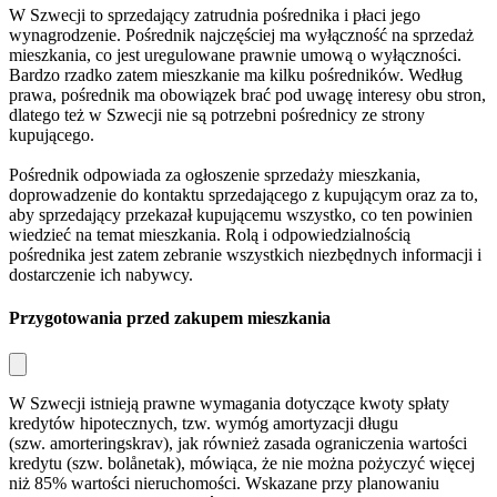
W Szwecji to sprzedający zatrudnia pośrednika i płaci jego
wynagrodzenie. Pośrednik najczęściej ma wyłączność na sprzedaż
mieszkania, co jest uregulowane prawnie umową o wyłączności.
Bardzo rzadko zatem mieszkanie ma kilku pośredników. Według
prawa, pośrednik ma obowiązek brać pod uwagę interesy obu stron,
dlatego też w Szwecji nie są potrzebni pośrednicy ze strony
kupującego.
Pośrednik odpowiada za ogłoszenie sprzedaży mieszkania,
doprowadzenie do kontaktu sprzedającego z kupującym oraz za to,
aby sprzedający przekazał kupującemu wszystko, co ten powinien
wiedzieć na temat mieszkania. Rolą i odpowiedzialnością
pośrednika jest zatem zebranie wszystkich niezbędnych informacji i
dostarczenie ich nabywcy.
Przygotowania przed zakupem mieszkania
W Szwecji istnieją prawne wymagania dotyczące kwoty spłaty
kredytów hipotecznych, tzw. wymóg amortyzacji długu
(szw.
amorteringskrav
), jak również zasada ograniczenia wartości
kredytu (szw.
bolånetak
), mówiąca, że nie można pożyczyć więcej
niż 85% wartości nieruchomości. Wskazane przy planowaniu