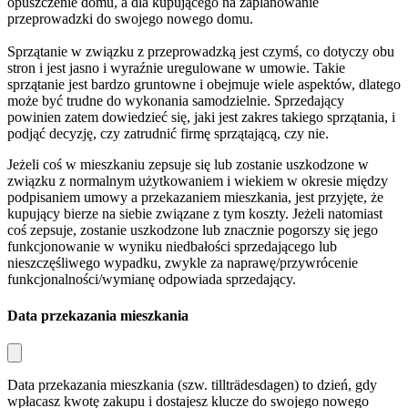
opuszczenie domu, a dla kupującego na zaplanowanie
przeprowadzki do swojego nowego domu.
Sprzątanie w związku z przeprowadzką jest czymś, co dotyczy obu
stron i jest jasno i wyraźnie uregulowane w umowie. Takie
sprzątanie jest bardzo gruntowne i obejmuje wiele aspektów, dlatego
może być trudne do wykonania samodzielnie. Sprzedający
powinien zatem dowiedzieć się, jaki jest zakres takiego sprzątania, i
podjąć decyzję, czy zatrudnić firmę sprzątającą, czy nie.
Jeżeli coś w mieszkaniu zepsuje się lub zostanie uszkodzone w
związku z normalnym użytkowaniem i wiekiem w okresie między
podpisaniem umowy a przekazaniem mieszkania, jest przyjęte, że
kupujący bierze na siebie związane z tym koszty. Jeżeli natomiast
coś zepsuje, zostanie uszkodzone lub znacznie pogorszy się jego
funkcjonowanie w wyniku niedbałości sprzedającego lub
nieszczęśliwego wypadku, zwykle za naprawę/przywrócenie
funkcjonalności/wymianę odpowiada sprzedający.
Data przekazania mieszkania
Data przekazania mieszkania (szw.
tillträdesdagen
) to dzień, gdy
wpłacasz kwotę zakupu i dostajesz klucze do swojego nowego