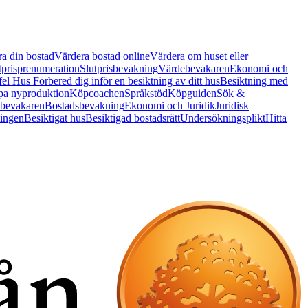
a din bostad
Värdera bostad online
Värdera om huset eller
tprisprenumeration
Slutprisbevakning
Värdebevakaren
Ekonomi och
 fel Hus
Förbered dig inför en besiktning av ditt hus
Besiktning med
a nyproduktion
Köpcoachen
Språkstöd
Köpguiden
Sök &
bevakaren
Bostadsbevakning
Ekonomi och Juridik
Juridisk
ningen
Besiktigat hus
Besiktigad bostadsrätt
Undersökningsplikt
Hitta