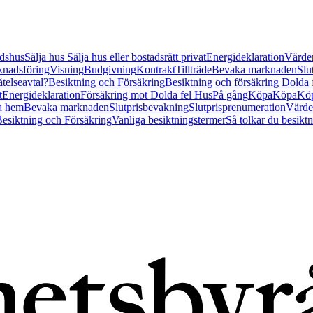
tidshus
Sälja hus
Sälja hus eller bostadsrätt privat
Energideklaration
Värder
nadsföring
Visning
Budgivning
Kontrakt
Tillträde
Bevaka marknaden
Slu
åtelseavtal?
Besiktning och Försäkring
Besiktning och försäkring Dolda
t
Energideklaration
Försäkring mot Dolda fel Hus
På gång
Köpa
Köpa
Köp
a hem
Bevaka marknaden
Slutprisbevakning
Slutprisprenumeration
Värde
esiktning och Försäkring
Vanliga besiktningstermer
Så tolkar du besikt