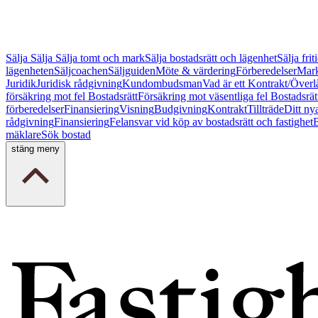
Sälja
Sälja
Sälja tomt och mark
Sälja bostadsrätt och lägenhet
Sälja fri
lägenheten
Säljcoachen
Säljguiden
Möte & värdering
Förberedelser
Mark
Juridik
Juridisk rådgivning
Kundombudsman
Vad är ett Kontrakt/Överl
försäkring mot fel Bostadsrätt
Försäkring mot väsentliga fel Bostadsrät
förberedelser
Finansiering
Visning
Budgivning
Kontrakt
Tillträde
Ditt ny
rådgivning
Finansiering
Felansvar vid köp av bostadsrätt och fastighet
B
mäklare
Sök bostad
stäng meny