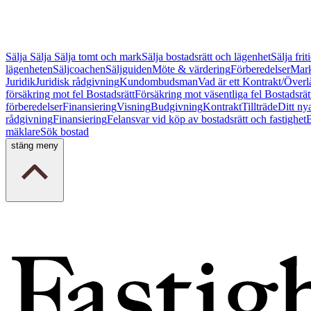
Sälja
Sälja
Sälja tomt och mark
Sälja bostadsrätt och lägenhet
Sälja fri
lägenheten
Säljcoachen
Säljguiden
Möte & värdering
Förberedelser
Mark
Juridik
Juridisk rådgivning
Kundombudsman
Vad är ett Kontrakt/Överl
försäkring mot fel Bostadsrätt
Försäkring mot väsentliga fel Bostadsrät
förberedelser
Finansiering
Visning
Budgivning
Kontrakt
Tillträde
Ditt ny
rådgivning
Finansiering
Felansvar vid köp av bostadsrätt och fastighet
B
mäklare
Sök bostad
stäng meny