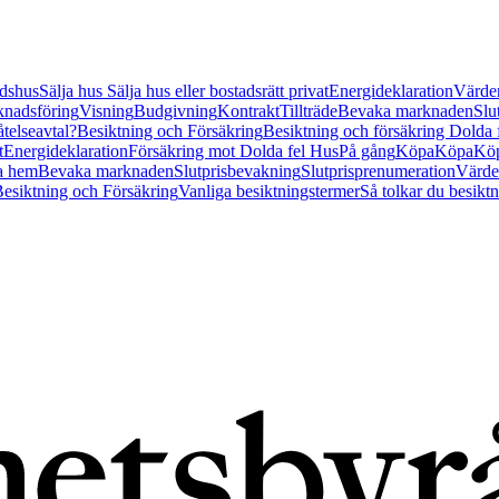
tidshus
Sälja hus
Sälja hus eller bostadsrätt privat
Energideklaration
Värder
nadsföring
Visning
Budgivning
Kontrakt
Tillträde
Bevaka marknaden
Slu
åtelseavtal?
Besiktning och Försäkring
Besiktning och försäkring Dolda
t
Energideklaration
Försäkring mot Dolda fel Hus
På gång
Köpa
Köpa
Köp
a hem
Bevaka marknaden
Slutprisbevakning
Slutprisprenumeration
Värde
esiktning och Försäkring
Vanliga besiktningstermer
Så tolkar du besikt