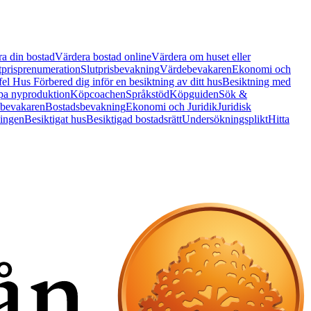
a din bostad
Värdera bostad online
Värdera om huset eller
tprisprenumeration
Slutprisbevakning
Värdebevakaren
Ekonomi och
 fel Hus
Förbered dig inför en besiktning av ditt hus
Besiktning med
a nyproduktion
Köpcoachen
Språkstöd
Köpguiden
Sök &
bevakaren
Bostadsbevakning
Ekonomi och Juridik
Juridisk
ningen
Besiktigat hus
Besiktigad bostadsrätt
Undersökningsplikt
Hitta