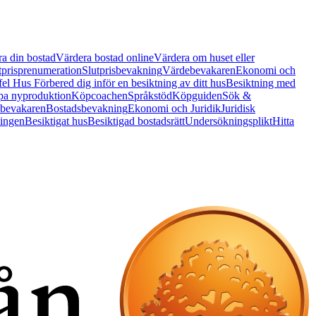
a din bostad
Värdera bostad online
Värdera om huset eller
tprisprenumeration
Slutprisbevakning
Värdebevakaren
Ekonomi och
 fel Hus
Förbered dig inför en besiktning av ditt hus
Besiktning med
a nyproduktion
Köpcoachen
Språkstöd
Köpguiden
Sök &
bevakaren
Bostadsbevakning
Ekonomi och Juridik
Juridisk
ningen
Besiktigat hus
Besiktigad bostadsrätt
Undersökningsplikt
Hitta