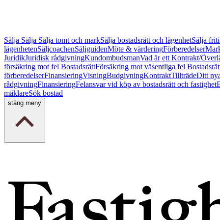
Sälja
Sälja
Sälja tomt och mark
Sälja bostadsrätt och lägenhet
Sälja fri
lägenheten
Säljcoachen
Säljguiden
Möte & värdering
Förberedelser
Mark
Juridik
Juridisk rådgivning
Kundombudsman
Vad är ett Kontrakt/Överl
försäkring mot fel Bostadsrätt
Försäkring mot väsentliga fel Bostadsrät
förberedelser
Finansiering
Visning
Budgivning
Kontrakt
Tillträde
Ditt ny
rådgivning
Finansiering
Felansvar vid köp av bostadsrätt och fastighet
B
mäklare
Sök bostad
stäng meny