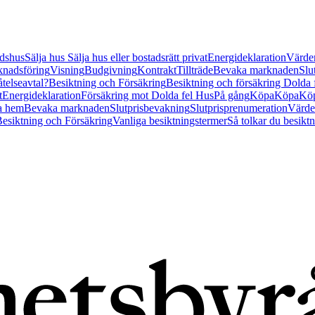
tidshus
Sälja hus
Sälja hus eller bostadsrätt privat
Energideklaration
Värder
nadsföring
Visning
Budgivning
Kontrakt
Tillträde
Bevaka marknaden
Slu
åtelseavtal?
Besiktning och Försäkring
Besiktning och försäkring Dolda
t
Energideklaration
Försäkring mot Dolda fel Hus
På gång
Köpa
Köpa
Köp
a hem
Bevaka marknaden
Slutprisbevakning
Slutprisprenumeration
Värde
esiktning och Försäkring
Vanliga besiktningstermer
Så tolkar du besikt