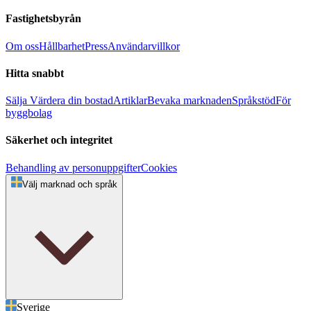
Fastighetsbyrån
Om oss
Hållbarhet
Press
Användarvillkor
Hitta snabbt
Sälja
Värdera din bostad
Artiklar
Bevaka marknaden
Språkstöd
För
byggbolag
Säkerhet och integritet
Behandling av personuppgifter
Cookies
Välj marknad och språk
Sverige