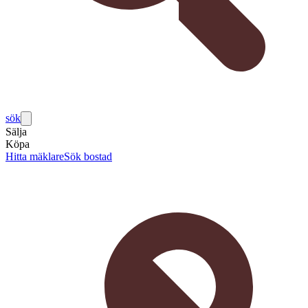
sök
Sälja
Köpa
Hitta mäklare
Sök bostad