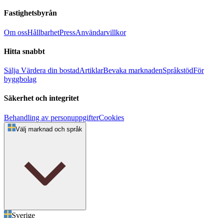
Fastighetsbyrån
Om oss
Hållbarhet
Press
Användarvillkor
Hitta snabbt
Sälja
Värdera din bostad
Artiklar
Bevaka marknaden
Språkstöd
För
byggbolag
Säkerhet och integritet
Behandling av personuppgifter
Cookies
Välj marknad och språk
Sverige