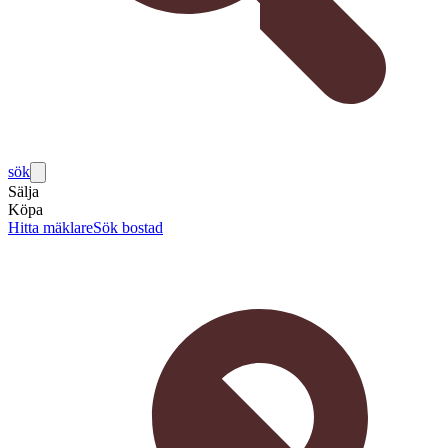
sök
Sälja
Köpa
Hitta mäklare
Sök bostad