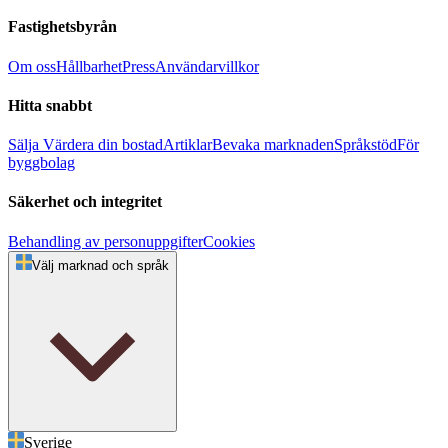
Fastighetsbyrån
Om oss
Hållbarhet
Press
Användarvillkor
Hitta snabbt
Sälja
Värdera din bostad
Artiklar
Bevaka marknaden
Språkstöd
För
byggbolag
Säkerhet och integritet
Behandling av personuppgifter
Cookies
Välj marknad och språk
Sverige