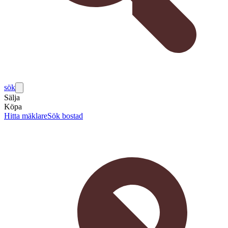
sök
Sälja
Köpa
Hitta mäklare
Sök bostad