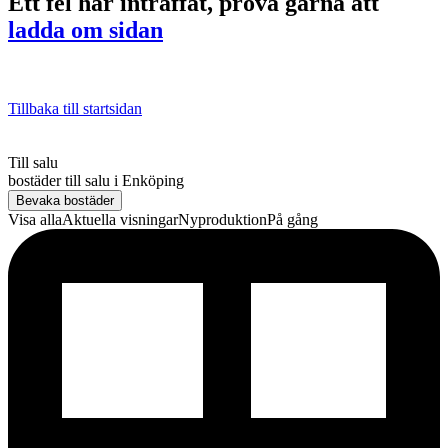
Ett fel har inträffat, prova gärna att
ladda om sidan
Tillbaka till startsidan
Till salu
bostäder till salu
i
Enköping
Bevaka bostäder
Visa alla
Aktuella visningar
Nyproduktion
På gång