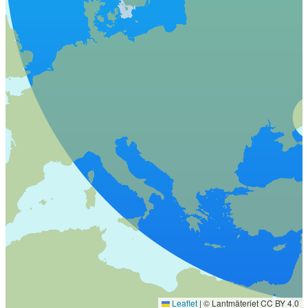
Leaflet
|
© Lantmäteriet CC BY 4.0