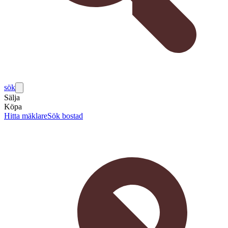
sök
Sälja
Köpa
Hitta mäklare
Sök bostad