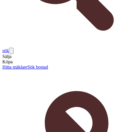
sök
Sälja
Köpa
Hitta mäklare
Sök bostad