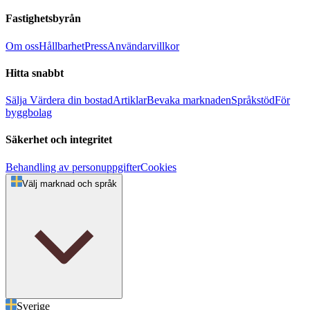
Fastighetsbyrån
Om oss
Hållbarhet
Press
Användarvillkor
Hitta snabbt
Sälja
Värdera din bostad
Artiklar
Bevaka marknaden
Språkstöd
För
byggbolag
Säkerhet och integritet
Behandling av personuppgifter
Cookies
Välj marknad och språk
Sverige