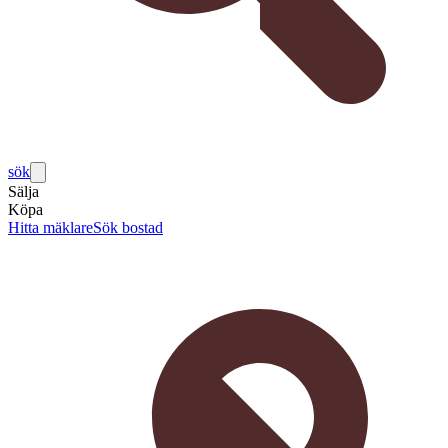
sök
Sälja
Köpa
Hitta mäklare
Sök bostad