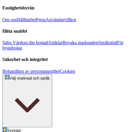
Fastighetsbyrån
Om oss
Hållbarhet
Press
Användarvillkor
Hitta snabbt
Sälja
Värdera din bostad
Artiklar
Bevaka marknaden
Språkstöd
För
byggbolag
Säkerhet och integritet
Behandling av personuppgifter
Cookies
Välj marknad och språk
Sverige