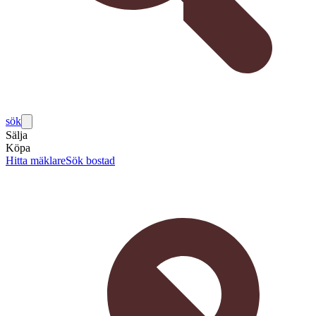
sök
Sälja
Köpa
Hitta mäklare
Sök bostad