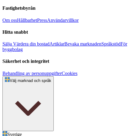
Fastighetsbyrån
Om oss
Hållbarhet
Press
Användarvillkor
Hitta snabbt
Sälja
Värdera din bostad
Artiklar
Bevaka marknaden
Språkstöd
För
byggbolag
Säkerhet och integritet
Behandling av personuppgifter
Cookies
Välj marknad och språk
Sverige