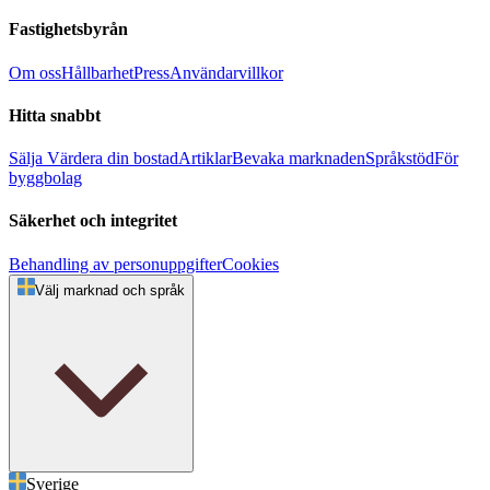
Fastighetsbyrån
Om oss
Hållbarhet
Press
Användarvillkor
Hitta snabbt
Sälja
Värdera din bostad
Artiklar
Bevaka marknaden
Språkstöd
För
byggbolag
Säkerhet och integritet
Behandling av personuppgifter
Cookies
Välj marknad och språk
Sverige