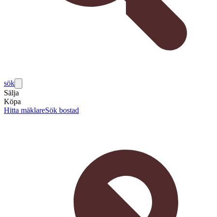
sök
Sälja
Köpa
Hitta mäklare
Sök bostad