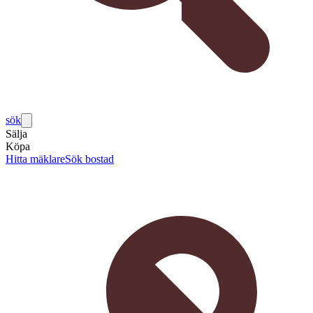
sök
Sälja
Köpa
Hitta mäklare
Sök bostad