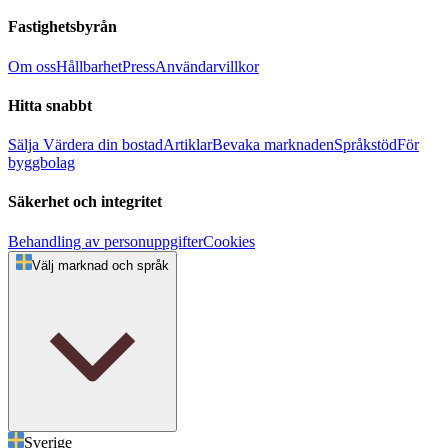
Fastighetsbyrån
Om oss
Hållbarhet
Press
Användarvillkor
Hitta snabbt
Sälja
Värdera din bostad
Artiklar
Bevaka marknaden
Språkstöd
För
byggbolag
Säkerhet och integritet
Behandling av personuppgifter
Cookies
Välj marknad och språk
Sverige