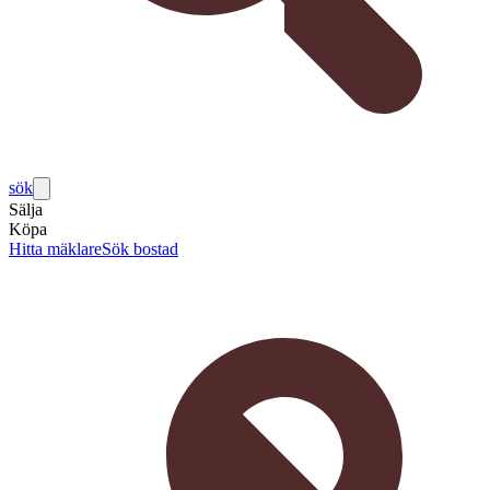
sök
Sälja
Köpa
Hitta mäklare
Sök bostad