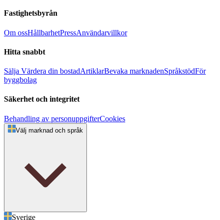
Fastighetsbyrån
Om oss
Hållbarhet
Press
Användarvillkor
Hitta snabbt
Sälja
Värdera din bostad
Artiklar
Bevaka marknaden
Språkstöd
För
byggbolag
Säkerhet och integritet
Behandling av personuppgifter
Cookies
Välj marknad och språk
Sverige