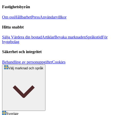
Fastighetsbyrån
Om oss
Hållbarhet
Press
Användarvillkor
Hitta snabbt
Sälja
Värdera din bostad
Artiklar
Bevaka marknaden
Språkstöd
För
byggbolag
Säkerhet och integritet
Behandling av personuppgifter
Cookies
Välj marknad och språk
Sverige