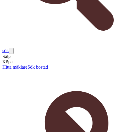
sök
Sälja
Köpa
Hitta mäklare
Sök bostad