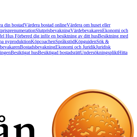
a din bostad
Värdera bostad online
Värdera om huset eller
tprisprenumeration
Slutprisbevakning
Värdebevakaren
Ekonomi och
 fel Hus
Förbered dig inför en besiktning av ditt hus
Besiktning med
a nyproduktion
Köpcoachen
Språkstöd
Köpguiden
Sök &
bevakaren
Bostadsbevakning
Ekonomi och Juridik
Juridisk
ningen
Besiktigat hus
Besiktigad bostadsrätt
Undersökningsplikt
Hitta