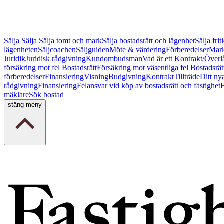
Sälja
Sälja
Sälja tomt och mark
Sälja bostadsrätt och lägenhet
Sälja fri
lägenheten
Säljcoachen
Säljguiden
Möte & värdering
Förberedelser
Mark
Juridik
Juridisk rådgivning
Kundombudsman
Vad är ett Kontrakt/Överl
försäkring mot fel Bostadsrätt
Försäkring mot väsentliga fel Bostadsrät
förberedelser
Finansiering
Visning
Budgivning
Kontrakt
Tillträde
Ditt ny
rådgivning
Finansiering
Felansvar vid köp av bostadsrätt och fastighet
B
mäklare
Sök bostad
stäng meny