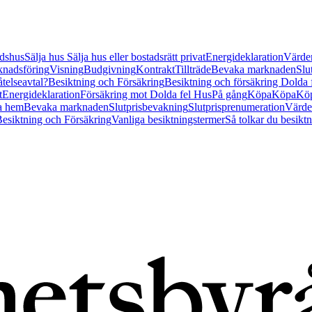
tidshus
Sälja hus
Sälja hus eller bostadsrätt privat
Energideklaration
Värder
nadsföring
Visning
Budgivning
Kontrakt
Tillträde
Bevaka marknaden
Slu
åtelseavtal?
Besiktning och Försäkring
Besiktning och försäkring Dolda
t
Energideklaration
Försäkring mot Dolda fel Hus
På gång
Köpa
Köpa
Köp
a hem
Bevaka marknaden
Slutprisbevakning
Slutprisprenumeration
Värde
esiktning och Försäkring
Vanliga besiktningstermer
Så tolkar du besikt