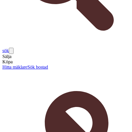
sök
Sälja
Köpa
Hitta mäklare
Sök bostad