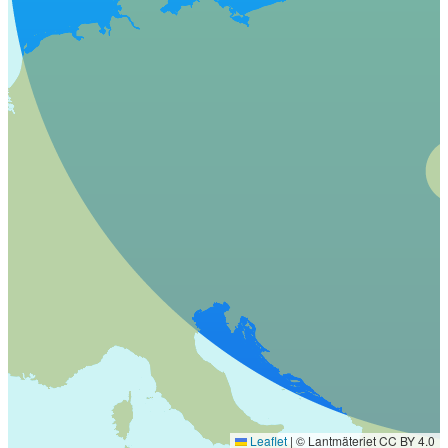
Leaflet
|
© Lantmäteriet CC BY 4.0