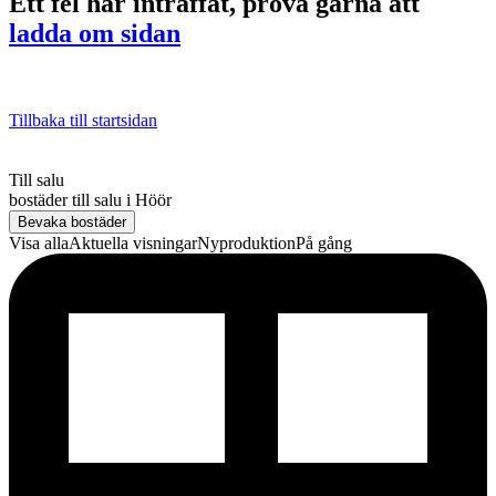
Ett fel har inträffat, prova gärna att
ladda om sidan
Tillbaka till startsidan
Till salu
bostäder till salu
i
Höör
Bevaka bostäder
Visa alla
Aktuella visningar
Nyproduktion
På gång