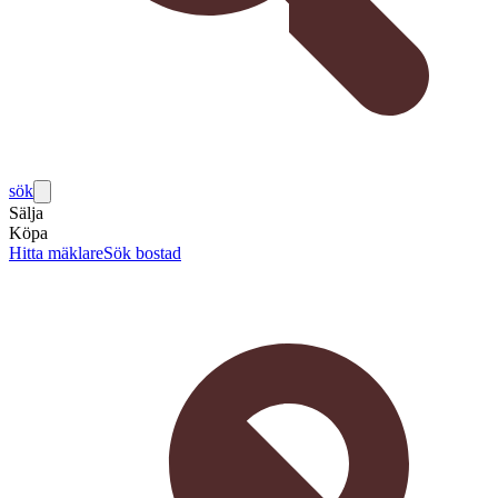
sök
Sälja
Köpa
Hitta mäklare
Sök bostad