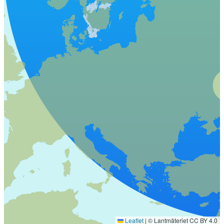
Leaflet
|
© Lantmäteriet CC BY 4.0