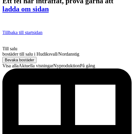
Ett fel har inträffat, prova gärna att
ladda om sidan
Tillbaka till startsidan
Till salu
bostäder till salu
i
Hudiksvall/Nordanstig
Bevaka bostäder
Visa alla
Aktuella visningar
Nyproduktion
På gång