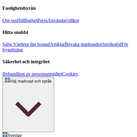
Fastighetsbyrån
Om oss
Hållbarhet
Press
Användarvillkor
Hitta snabbt
Sälja
Värdera din bostad
Artiklar
Bevaka marknaden
Språkstöd
För
byggbolag
Säkerhet och integritet
Behandling av personuppgifter
Cookies
Välj marknad och språk
Sverige