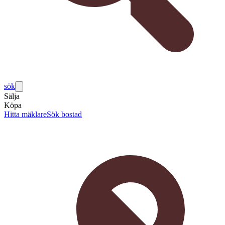
sök
Sälja
Köpa
Hitta mäklare
Sök bostad