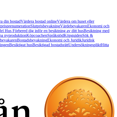
a din bostad
Värdera bostad online
Värdera om huset eller
tprisprenumeration
Slutprisbevakning
Värdebevakaren
Ekonomi och
 fel Hus
Förbered dig inför en besiktning av ditt hus
Besiktning med
a nyproduktion
Köpcoachen
Språkstöd
Köpguiden
Sök &
bevakaren
Bostadsbevakning
Ekonomi och Juridik
Juridisk
ningen
Besiktigat hus
Besiktigad bostadsrätt
Undersökningsplikt
Hitta