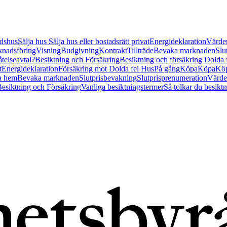
tidshus
Sälja hus
Sälja hus eller bostadsrätt privat
Energideklaration
Värder
nadsföring
Visning
Budgivning
Kontrakt
Tillträde
Bevaka marknaden
Slu
åtelseavtal?
Besiktning och Försäkring
Besiktning och försäkring Dolda
t
Energideklaration
Försäkring mot Dolda fel Hus
På gång
Köpa
Köpa
Köp
a hem
Bevaka marknaden
Slutprisbevakning
Slutprisprenumeration
Värde
esiktning och Försäkring
Vanliga besiktningstermer
Så tolkar du besikt