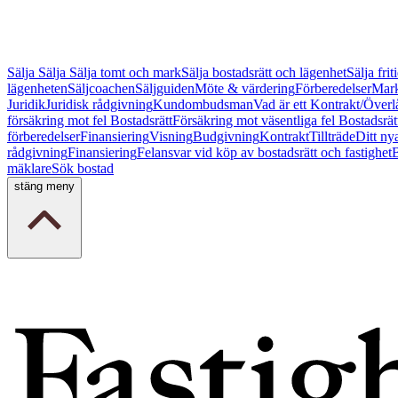
Sälja
Sälja
Sälja tomt och mark
Sälja bostadsrätt och lägenhet
Sälja fri
lägenheten
Säljcoachen
Säljguiden
Möte & värdering
Förberedelser
Mark
Juridik
Juridisk rådgivning
Kundombudsman
Vad är ett Kontrakt/Överl
försäkring mot fel Bostadsrätt
Försäkring mot väsentliga fel Bostadsrät
förberedelser
Finansiering
Visning
Budgivning
Kontrakt
Tillträde
Ditt ny
rådgivning
Finansiering
Felansvar vid köp av bostadsrätt och fastighet
B
mäklare
Sök bostad
stäng meny