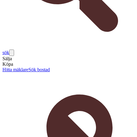
sök
Sälja
Köpa
Hitta mäklare
Sök bostad