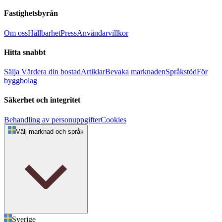
Fastighetsbyrån
Om oss
Hållbarhet
Press
Användarvillkor
Hitta snabbt
Sälja
Värdera din bostad
Artiklar
Bevaka marknaden
Språkstöd
För
byggbolag
Säkerhet och integritet
Behandling av personuppgifter
Cookies
Välj marknad och språk
Sverige