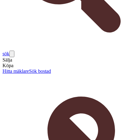
sök
Sälja
Köpa
Hitta mäklare
Sök bostad