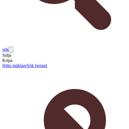
sök
Sälja
Köpa
Hitta mäklare
Sök bostad