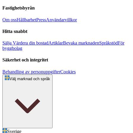
Fastighetsbyrån
Om oss
Hållbarhet
Press
Användarvillkor
Hitta snabbt
Sälja
Värdera din bostad
Artiklar
Bevaka marknaden
Språkstöd
För
byggbolag
Säkerhet och integritet
Behandling av personuppgifter
Cookies
Välj marknad och språk
Sverige