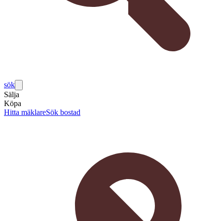
sök
Sälja
Köpa
Hitta mäklare
Sök bostad