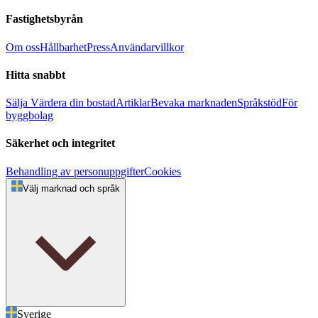
Fastighetsbyrån
Om oss
Hållbarhet
Press
Användarvillkor
Hitta snabbt
Sälja
Värdera din bostad
Artiklar
Bevaka marknaden
Språkstöd
För
byggbolag
Säkerhet och integritet
Behandling av personuppgifter
Cookies
Välj marknad och språk
Sverige