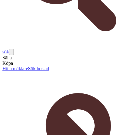
sök
Sälja
Köpa
Hitta mäklare
Sök bostad