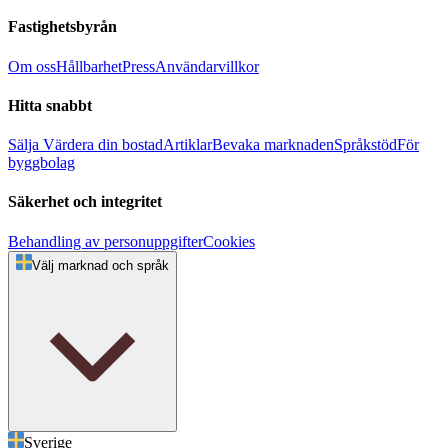
Fastighetsbyrån
Om oss
Hållbarhet
Press
Användarvillkor
Hitta snabbt
Sälja
Värdera din bostad
Artiklar
Bevaka marknaden
Språkstöd
För
byggbolag
Säkerhet och integritet
Behandling av personuppgifter
Cookies
Välj marknad och språk
Sverige