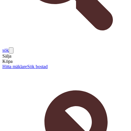
sök
Sälja
Köpa
Hitta mäklare
Sök bostad