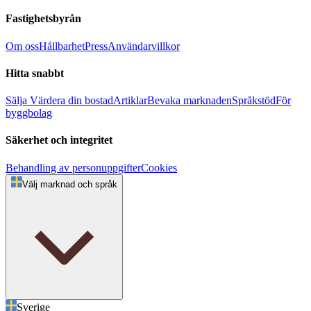
Fastighetsbyrån
Om oss
Hållbarhet
Press
Användarvillkor
Hitta snabbt
Sälja
Värdera din bostad
Artiklar
Bevaka marknaden
Språkstöd
För
byggbolag
Säkerhet och integritet
Behandling av personuppgifter
Cookies
Välj marknad och språk
Sverige