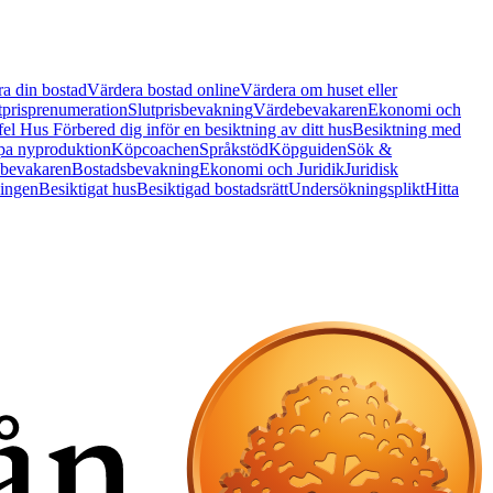
a din bostad
Värdera bostad online
Värdera om huset eller
tprisprenumeration
Slutprisbevakning
Värdebevakaren
Ekonomi och
 fel Hus
Förbered dig inför en besiktning av ditt hus
Besiktning med
a nyproduktion
Köpcoachen
Språkstöd
Köpguiden
Sök &
bevakaren
Bostadsbevakning
Ekonomi och Juridik
Juridisk
ningen
Besiktigat hus
Besiktigad bostadsrätt
Undersökningsplikt
Hitta