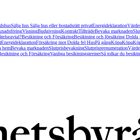
tidshus
Sälja hus
Sälja hus eller bostadsrätt privat
Energideklaration
Värder
nadsföring
Visning
Budgivning
Kontrakt
Tillträde
Bevaka marknaden
Slu
åtelseavtal?
Besiktning och Försäkring
Besiktning och försäkring Dolda
t
Energideklaration
Försäkring mot Dolda fel Hus
På gång
Köpa
Köpa
Köp
a hem
Bevaka marknaden
Slutprisbevakning
Slutprisprenumeration
Värde
esiktning och Försäkring
Vanliga besiktningstermer
Så tolkar du besikt