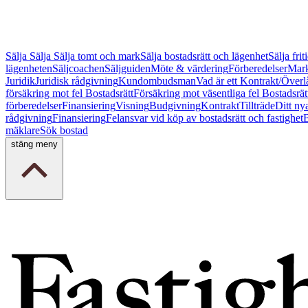
Sälja
Sälja
Sälja tomt och mark
Sälja bostadsrätt och lägenhet
Sälja fri
lägenheten
Säljcoachen
Säljguiden
Möte & värdering
Förberedelser
Mark
Juridik
Juridisk rådgivning
Kundombudsman
Vad är ett Kontrakt/Överl
försäkring mot fel Bostadsrätt
Försäkring mot väsentliga fel Bostadsrät
förberedelser
Finansiering
Visning
Budgivning
Kontrakt
Tillträde
Ditt ny
rådgivning
Finansiering
Felansvar vid köp av bostadsrätt och fastighet
B
mäklare
Sök bostad
stäng meny