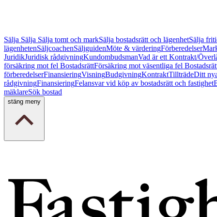
Sälja
Sälja
Sälja tomt och mark
Sälja bostadsrätt och lägenhet
Sälja fri
lägenheten
Säljcoachen
Säljguiden
Möte & värdering
Förberedelser
Mark
Juridik
Juridisk rådgivning
Kundombudsman
Vad är ett Kontrakt/Överl
försäkring mot fel Bostadsrätt
Försäkring mot väsentliga fel Bostadsrät
förberedelser
Finansiering
Visning
Budgivning
Kontrakt
Tillträde
Ditt ny
rådgivning
Finansiering
Felansvar vid köp av bostadsrätt och fastighet
B
mäklare
Sök bostad
stäng meny