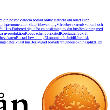
a din bostad
Värdera bostad online
Värdera om huset eller
tprisprenumeration
Slutprisbevakning
Värdebevakaren
Ekonomi och
 fel Hus
Förbered dig inför en besiktning av ditt hus
Besiktning med
a nyproduktion
Köpcoachen
Språkstöd
Köpguiden
Sök &
bevakaren
Bostadsbevakning
Ekonomi och Juridik
Juridisk
ningen
Besiktigat hus
Besiktigad bostadsrätt
Undersökningsplikt
Hitta