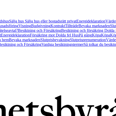
tidshus
Sälja hus
Sälja hus eller bostadsrätt privat
Energideklaration
Värder
nadsföring
Visning
Budgivning
Kontrakt
Tillträde
Bevaka marknaden
Slu
åtelseavtal?
Besiktning och Försäkring
Besiktning och försäkring Dolda
t
Energideklaration
Försäkring mot Dolda fel Hus
På gång
Köpa
Köpa
Köp
a hem
Bevaka marknaden
Slutprisbevakning
Slutprisprenumeration
Värde
esiktning och Försäkring
Vanliga besiktningstermer
Så tolkar du besikt