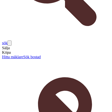
sök
Sälja
Köpa
Hitta mäklare
Sök bostad