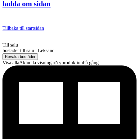
ladda om sidan
Tillbaka till startsidan
Till salu
bostäder till salu
i
Leksand
Bevaka bostäder
Visa alla
Aktuella visningar
Nyproduktion
På gång