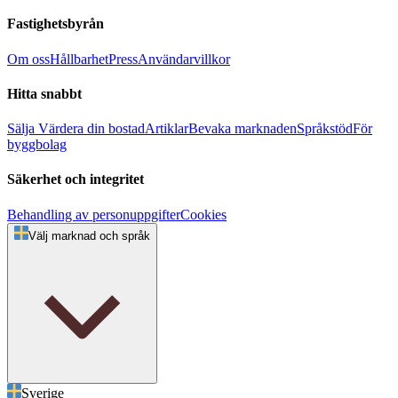
Fastighetsbyrån
Om oss
Hållbarhet
Press
Användarvillkor
Hitta snabbt
Sälja
Värdera din bostad
Artiklar
Bevaka marknaden
Språkstöd
För
byggbolag
Säkerhet och integritet
Behandling av personuppgifter
Cookies
Välj marknad och språk
Sverige