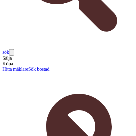
sök
Sälja
Köpa
Hitta mäklare
Sök bostad