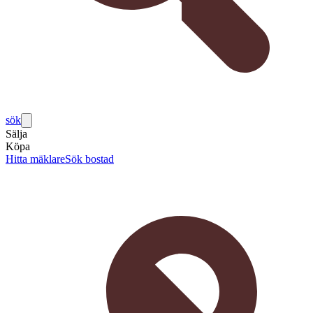
sök
Sälja
Köpa
Hitta mäklare
Sök bostad