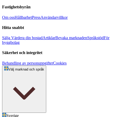
Fastighetsbyrån
Om oss
Hållbarhet
Press
Användarvillkor
Hitta snabbt
Sälja
Värdera din bostad
Artiklar
Bevaka marknaden
Språkstöd
För
byggbolag
Säkerhet och integritet
Behandling av personuppgifter
Cookies
Välj marknad och språk
Sverige