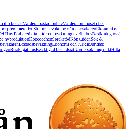
a din bostad
Värdera bostad online
Värdera om huset eller
tprisprenumeration
Slutprisbevakning
Värdebevakaren
Ekonomi och
 fel Hus
Förbered dig inför en besiktning av ditt hus
Besiktning med
a nyproduktion
Köpcoachen
Språkstöd
Köpguiden
Sök &
bevakaren
Bostadsbevakning
Ekonomi och Juridik
Juridisk
ningen
Besiktigat hus
Besiktigad bostadsrätt
Undersökningsplikt
Hitta