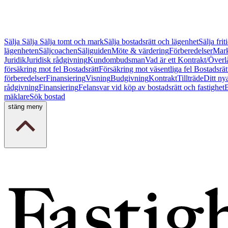
Sälja
Sälja
Sälja tomt och mark
Sälja bostadsrätt och lägenhet
Sälja fri
lägenheten
Säljcoachen
Säljguiden
Möte & värdering
Förberedelser
Mark
Juridik
Juridisk rådgivning
Kundombudsman
Vad är ett Kontrakt/Överl
försäkring mot fel Bostadsrätt
Försäkring mot väsentliga fel Bostadsrät
förberedelser
Finansiering
Visning
Budgivning
Kontrakt
Tillträde
Ditt ny
rådgivning
Finansiering
Felansvar vid köp av bostadsrätt och fastighet
B
mäklare
Sök bostad
stäng meny