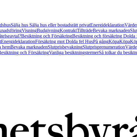
tidshus
Sälja hus
Sälja hus eller bostadsrätt privat
Energideklaration
Värder
nadsföring
Visning
Budgivning
Kontrakt
Tillträde
Bevaka marknaden
Slu
åtelseavtal?
Besiktning och Försäkring
Besiktning och försäkring Dolda
t
Energideklaration
Försäkring mot Dolda fel Hus
På gång
Köpa
Köpa
Köp
a hem
Bevaka marknaden
Slutprisbevakning
Slutprisprenumeration
Värde
esiktning och Försäkring
Vanliga besiktningstermer
Så tolkar du besikt