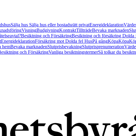
tidshus
Sälja hus
Sälja hus eller bostadsrätt privat
Energideklaration
Värder
nadsföring
Visning
Budgivning
Kontrakt
Tillträde
Bevaka marknaden
Slu
åtelseavtal?
Besiktning och Försäkring
Besiktning och försäkring Dolda
t
Energideklaration
Försäkring mot Dolda fel Hus
På gång
Köpa
Köpa
Köp
a hem
Bevaka marknaden
Slutprisbevakning
Slutprisprenumeration
Värde
esiktning och Försäkring
Vanliga besiktningstermer
Så tolkar du besikt