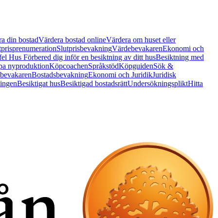
a din bostad
Värdera bostad online
Värdera om huset eller
tprisprenumeration
Slutprisbevakning
Värdebevakaren
Ekonomi och
 fel Hus
Förbered dig inför en besiktning av ditt hus
Besiktning med
a nyproduktion
Köpcoachen
Språkstöd
Köpguiden
Sök &
bevakaren
Bostadsbevakning
Ekonomi och Juridik
Juridisk
ningen
Besiktigat hus
Besiktigad bostadsrätt
Undersökningsplikt
Hitta