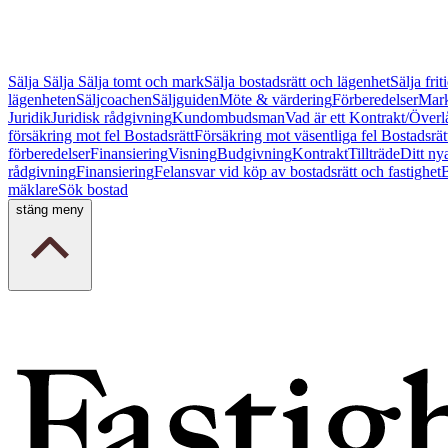
Sälja
Sälja
Sälja tomt och mark
Sälja bostadsrätt och lägenhet
Sälja fri
lägenheten
Säljcoachen
Säljguiden
Möte & värdering
Förberedelser
Mark
Juridik
Juridisk rådgivning
Kundombudsman
Vad är ett Kontrakt/Överl
försäkring mot fel Bostadsrätt
Försäkring mot väsentliga fel Bostadsrät
förberedelser
Finansiering
Visning
Budgivning
Kontrakt
Tillträde
Ditt ny
rådgivning
Finansiering
Felansvar vid köp av bostadsrätt och fastighet
B
mäklare
Sök bostad
stäng meny