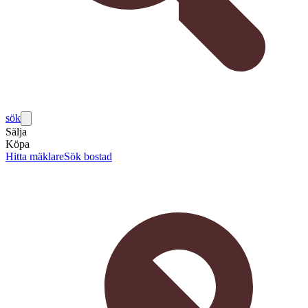
sök
Sälja
Köpa
Hitta mäklare
Sök bostad