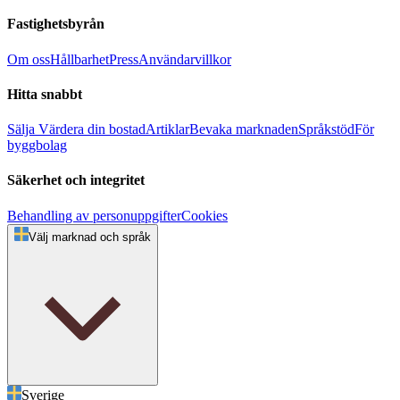
Fastighetsbyrån
Om oss
Hållbarhet
Press
Användarvillkor
Hitta snabbt
Sälja
Värdera din bostad
Artiklar
Bevaka marknaden
Språkstöd
För
byggbolag
Säkerhet och integritet
Behandling av personuppgifter
Cookies
Välj marknad och språk
Sverige