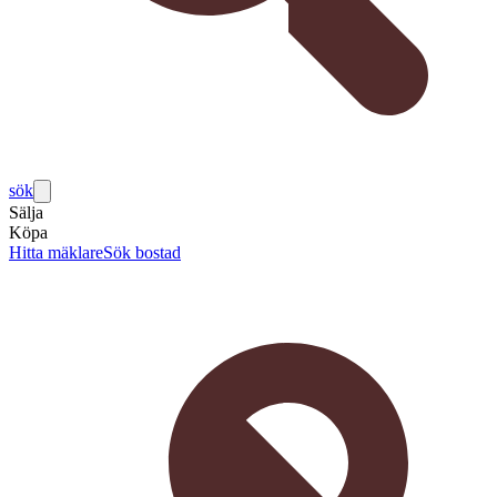
sök
Sälja
Köpa
Hitta mäklare
Sök bostad