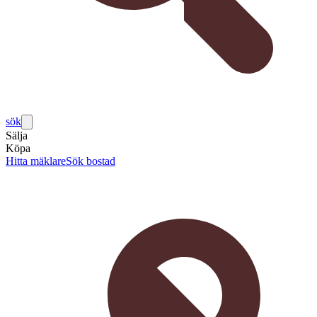
sök
Sälja
Köpa
Hitta mäklare
Sök bostad