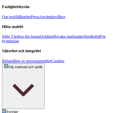
Fastighetsbyrån
Om oss
Hållbarhet
Press
Användarvillkor
Hitta snabbt
Sälja
Värdera din bostad
Artiklar
Bevaka marknaden
Språkstöd
För
byggbolag
Säkerhet och integritet
Behandling av personuppgifter
Cookies
Välj marknad och språk
Sverige