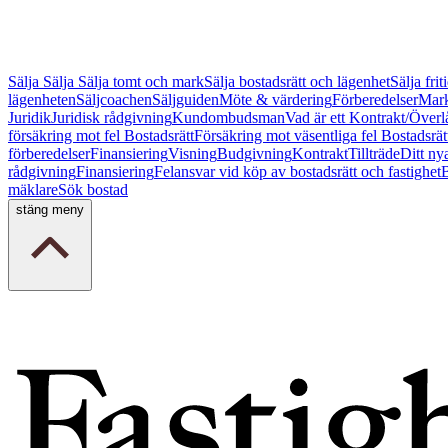
Sälja
Sälja
Sälja tomt och mark
Sälja bostadsrätt och lägenhet
Sälja fri
lägenheten
Säljcoachen
Säljguiden
Möte & värdering
Förberedelser
Mark
Juridik
Juridisk rådgivning
Kundombudsman
Vad är ett Kontrakt/Överl
försäkring mot fel Bostadsrätt
Försäkring mot väsentliga fel Bostadsrät
förberedelser
Finansiering
Visning
Budgivning
Kontrakt
Tillträde
Ditt ny
rådgivning
Finansiering
Felansvar vid köp av bostadsrätt och fastighet
B
mäklare
Sök bostad
stäng meny