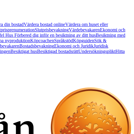
a din bostad
Värdera bostad online
Värdera om huset eller
tprisprenumeration
Slutprisbevakning
Värdebevakaren
Ekonomi och
 fel Hus
Förbered dig inför en besiktning av ditt hus
Besiktning med
a nyproduktion
Köpcoachen
Språkstöd
Köpguiden
Sök &
bevakaren
Bostadsbevakning
Ekonomi och Juridik
Juridisk
ningen
Besiktigat hus
Besiktigad bostadsrätt
Undersökningsplikt
Hitta