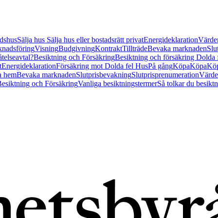
tidshus
Sälja hus
Sälja hus eller bostadsrätt privat
Energideklaration
Värder
nadsföring
Visning
Budgivning
Kontrakt
Tillträde
Bevaka marknaden
Slu
åtelseavtal?
Besiktning och Försäkring
Besiktning och försäkring Dolda
t
Energideklaration
Försäkring mot Dolda fel Hus
På gång
Köpa
Köpa
Köp
a hem
Bevaka marknaden
Slutprisbevakning
Slutprisprenumeration
Värde
esiktning och Försäkring
Vanliga besiktningstermer
Så tolkar du besikt