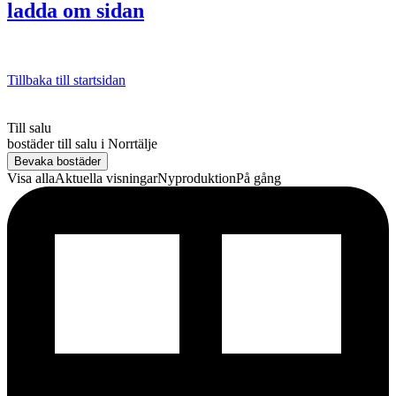
ladda om sidan
Tillbaka till startsidan
Till salu
bostäder till salu
i
Norrtälje
Bevaka bostäder
Visa alla
Aktuella visningar
Nyproduktion
På gång