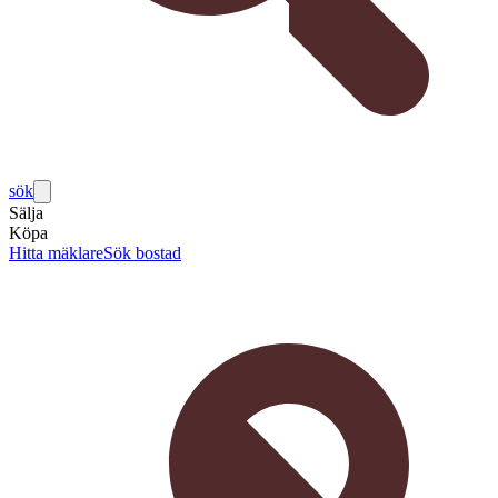
sök
Sälja
Köpa
Hitta mäklare
Sök bostad