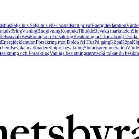
tidshus
Sälja hus
Sälja hus eller bostadsrätt privat
Energideklaration
Värder
nadsföring
Visning
Budgivning
Kontrakt
Tillträde
Bevaka marknaden
Slu
åtelseavtal?
Besiktning och Försäkring
Besiktning och försäkring Dolda
t
Energideklaration
Försäkring mot Dolda fel Hus
På gång
Köpa
Köpa
Köp
a hem
Bevaka marknaden
Slutprisbevakning
Slutprisprenumeration
Värde
esiktning och Försäkring
Vanliga besiktningstermer
Så tolkar du besikt