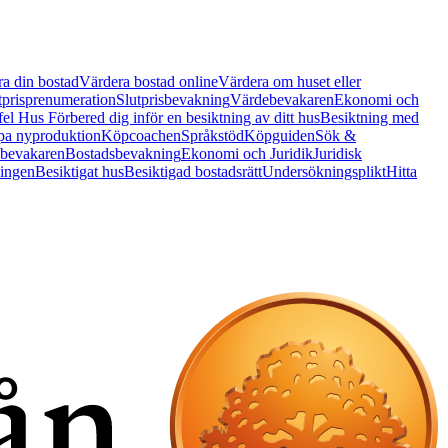
a din bostad
Värdera bostad online
Värdera om huset eller
tprisprenumeration
Slutprisbevakning
Värdebevakaren
Ekonomi och
 fel Hus
Förbered dig inför en besiktning av ditt hus
Besiktning med
a nyproduktion
Köpcoachen
Språkstöd
Köpguiden
Sök &
bevakaren
Bostadsbevakning
Ekonomi och Juridik
Juridisk
ningen
Besiktigat hus
Besiktigad bostadsrätt
Undersökningsplikt
Hitta