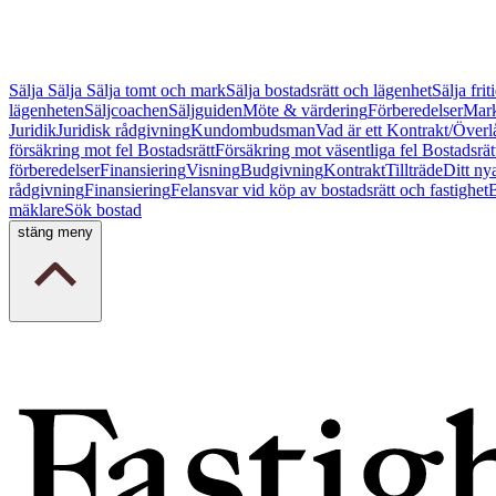
Sälja
Sälja
Sälja tomt och mark
Sälja bostadsrätt och lägenhet
Sälja fri
lägenheten
Säljcoachen
Säljguiden
Möte & värdering
Förberedelser
Mark
Juridik
Juridisk rådgivning
Kundombudsman
Vad är ett Kontrakt/Överl
försäkring mot fel Bostadsrätt
Försäkring mot väsentliga fel Bostadsrät
förberedelser
Finansiering
Visning
Budgivning
Kontrakt
Tillträde
Ditt ny
rådgivning
Finansiering
Felansvar vid köp av bostadsrätt och fastighet
B
mäklare
Sök bostad
stäng meny