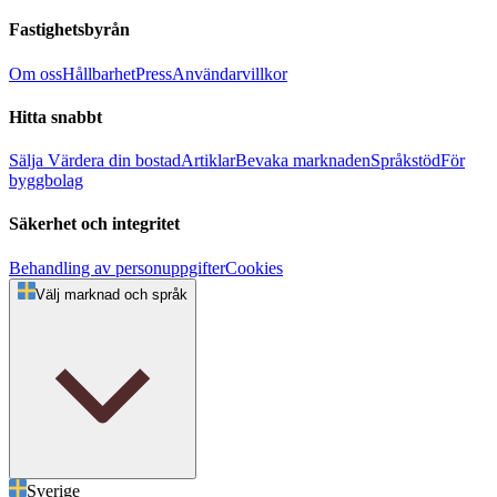
Fastighetsbyrån
Om oss
Hållbarhet
Press
Användarvillkor
Hitta snabbt
Sälja
Värdera din bostad
Artiklar
Bevaka marknaden
Språkstöd
För
byggbolag
Säkerhet och integritet
Behandling av personuppgifter
Cookies
Välj marknad och språk
Sverige