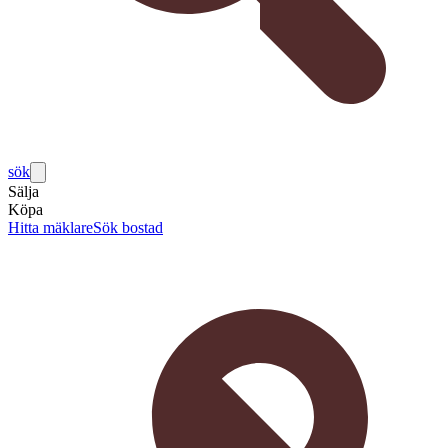
sök
Sälja
Köpa
Hitta mäklare
Sök bostad