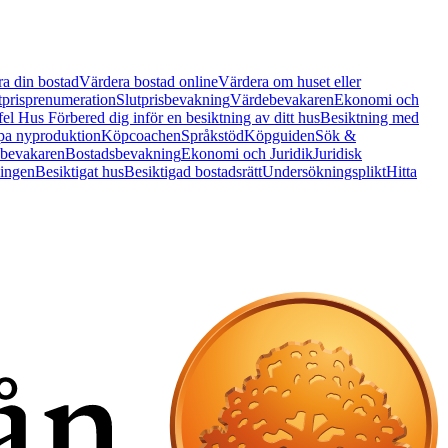
a din bostad
Värdera bostad online
Värdera om huset eller
tprisprenumeration
Slutprisbevakning
Värdebevakaren
Ekonomi och
 fel Hus
Förbered dig inför en besiktning av ditt hus
Besiktning med
a nyproduktion
Köpcoachen
Språkstöd
Köpguiden
Sök &
bevakaren
Bostadsbevakning
Ekonomi och Juridik
Juridisk
ningen
Besiktigat hus
Besiktigad bostadsrätt
Undersökningsplikt
Hitta