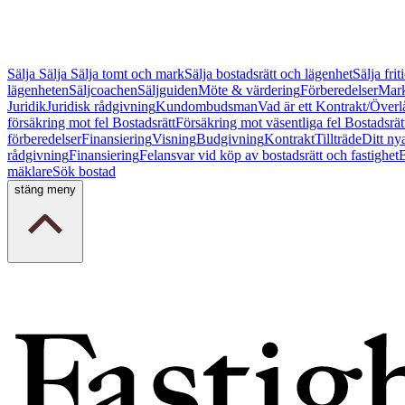
Sälja
Sälja
Sälja tomt och mark
Sälja bostadsrätt och lägenhet
Sälja fri
lägenheten
Säljcoachen
Säljguiden
Möte & värdering
Förberedelser
Mark
Juridik
Juridisk rådgivning
Kundombudsman
Vad är ett Kontrakt/Överl
försäkring mot fel Bostadsrätt
Försäkring mot väsentliga fel Bostadsrät
förberedelser
Finansiering
Visning
Budgivning
Kontrakt
Tillträde
Ditt ny
rådgivning
Finansiering
Felansvar vid köp av bostadsrätt och fastighet
B
mäklare
Sök bostad
stäng meny