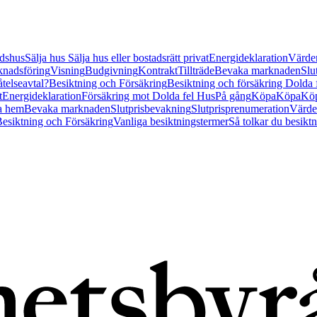
tidshus
Sälja hus
Sälja hus eller bostadsrätt privat
Energideklaration
Värder
nadsföring
Visning
Budgivning
Kontrakt
Tillträde
Bevaka marknaden
Slu
åtelseavtal?
Besiktning och Försäkring
Besiktning och försäkring Dolda
t
Energideklaration
Försäkring mot Dolda fel Hus
På gång
Köpa
Köpa
Köp
a hem
Bevaka marknaden
Slutprisbevakning
Slutprisprenumeration
Värde
esiktning och Försäkring
Vanliga besiktningstermer
Så tolkar du besikt