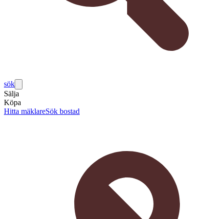
sök
Sälja
Köpa
Hitta mäklare
Sök bostad