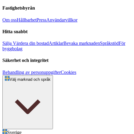
Fastighetsbyrån
Om oss
Hållbarhet
Press
Användarvillkor
Hitta snabbt
Sälja
Värdera din bostad
Artiklar
Bevaka marknaden
Språkstöd
För
byggbolag
Säkerhet och integritet
Behandling av personuppgifter
Cookies
Välj marknad och språk
Sverige