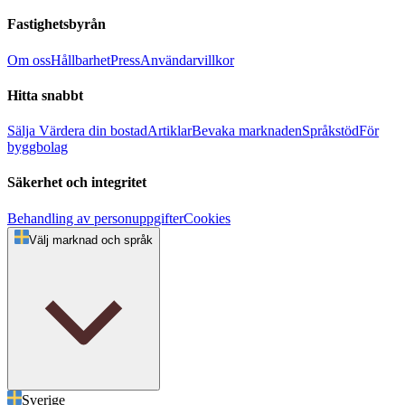
Fastighetsbyrån
Om oss
Hållbarhet
Press
Användarvillkor
Hitta snabbt
Sälja
Värdera din bostad
Artiklar
Bevaka marknaden
Språkstöd
För
byggbolag
Säkerhet och integritet
Behandling av personuppgifter
Cookies
Välj marknad och språk
Sverige