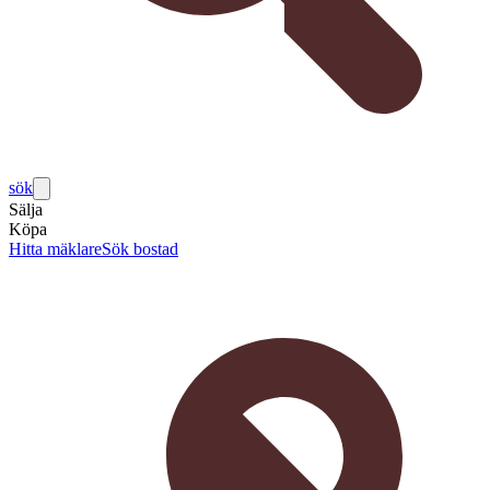
sök
Sälja
Köpa
Hitta mäklare
Sök bostad